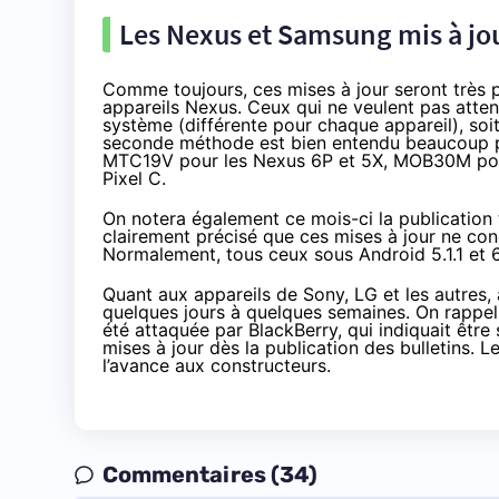
Les Nexus et Samsung mis à jour
Comme toujours, ces mises à jour seront très 
appareils Nexus. Ceux qui ne veulent pas atte
système
(différente pour chaque appareil), soi
seconde méthode est bien entendu beaucoup plu
MTC19V pour les
Nexus 6
P et 5X, MOB30M po
Pixel C.
On notera également ce mois-ci la
publication
clairement précisé que ces mises à jour ne con
Normalement, tous ceux sous Android 5.1.1 et 6.
Quant aux appareils de Sony, LG et les autres, 
quelques jours à quelques semaines. On rappell
été attaquée par BlackBerry
, qui indiquait êtr
mises à jour dès la publication des bulletins. 
l’avance aux constructeurs.
Commentaires (34)