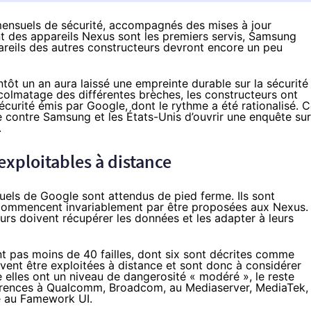
mensuels de sécurité, accompagnés des mises à jour
 des appareils Nexus sont les premiers servis, Samsung
reils des autres constructeurs devront encore un peu
entôt un an aura laissé une empreinte durable sur la sécurité
colmatage des différentes brèches, les constructeurs ont
sécurité émis par Google, dont le rythme a été rationalisé. 
e contre Samsung
et les États-Unis d’ouvrir une
enquête sur
.
 exploitables à distance
uels de Google sont attendus de pied ferme. Ils sont
commencent invariablement par être proposées aux Nexus.
urs doivent récupérer les données et les adapter à leurs
 pas moins de 40 failles, dont six sont décrites comme
euvent être exploitées à distance et sont donc à considérer
elles ont un niveau de dangerosité « modéré », le reste
férences à Qualcomm, Broadcom, au Mediaserver, MediaTek,
e au Famework UI.