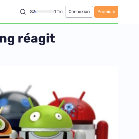
S3
1 Tio
Connexion
Premium
ung réagit