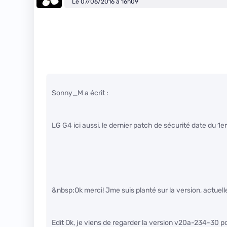
Le 07/06/2016 à 16h09
Sonny_M a écrit :
LG G4 ici aussi, le dernier patch de sécurité date du 
&nbsp;Ok merci! Jme suis planté sur la version, actuel
Edit Ok, je viens de regarder la version v20a-234-30 po