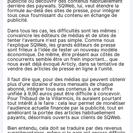
publicité ou découvrir des contenus habituellement
derrière des paywalls. SQWeb, lui, veut étendre la
formule au-delà des sites de presse, pour intégrer
tous ceux fournissant du contenu en échange de
publicité.
Dans tous les cas, les difficultés sont les mêmes :
convaincre les éditeurs de médias et de sites de
tenter l'aventure n'est pas simple. Comme nous
l'explique SQWeb, les grands éditeurs de presse
sont frileux à l'idée de tester un nouveau modèle
économique. De même, être présent aux côtés de
concurrents semble être un frein important... que
nous avait
déjà évoqué Articly
, dans sa tentative de
vendre des articles de presse en ligne à l'unité.
Il faut dire que, pour des médias qui peuvent obtenir
plus d'une dizaine d'euros mensuels de chaque
abonné, intégrer tous ses contenus à une offre
unifiée à 9,90 euros peut être difficile à concevoir.
Pour Thibaud de la Villarmois, ils auraient pourtant
tout intérêt à le faire : cela leur permet de monétiser
l'audience actuelle financée par la publicité, tout en
améliorant la portée des articles habituellement
payants, désormais ouverts aux clients de SQWeb.
Bien entendu, cela doit se traduire par des revenus
supplémentaires, même si le gain est encore difficile