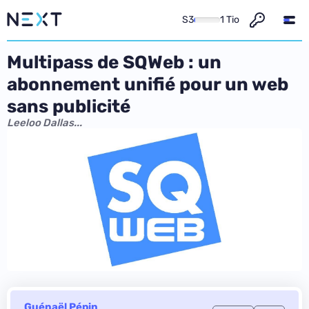
S3
1 Tio
Multipass de SQWeb : un
abonnement unifié pour un web
sans publicité
Leeloo Dallas...
Guénaël Pépin