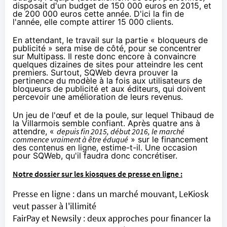
disposait d'un budget de 150 000 euros en 2015, et
de 200 000 euros cette année. D'ici la fin de
l'année, elle compte attirer 15 000 clients.
En attendant, le travail sur la partie « bloqueurs de
publicité » sera mise de côté, pour se concentrer
sur Multipass. Il reste donc encore à convaincre
quelques dizaines de sites pour atteindre les cent
premiers. Surtout, SQWeb devra prouver la
pertinence du modèle à la fois aux utilisateurs de
bloqueurs de publicité et aux éditeurs, qui doivent
percevoir une amélioration de leurs revenus.
Un jeu de l'œuf et de la poule, sur lequel Thibaud de
la Villarmois semble confiant. Après quatre ans à
attendre, «
depuis fin 2015, début 2016, le marché
commence vraiment à être éduqué
» sur le financement
des contenus en ligne, estime-t-il. Une occasion
pour SQWeb, qu'il faudra donc concrétiser.
Notre dossier sur les kiosques de presse en ligne :
Presse en ligne : dans un marché mouvant, LeKiosk
veut passer à l'illimité
FairPay et Newsily : deux approches pour financer la