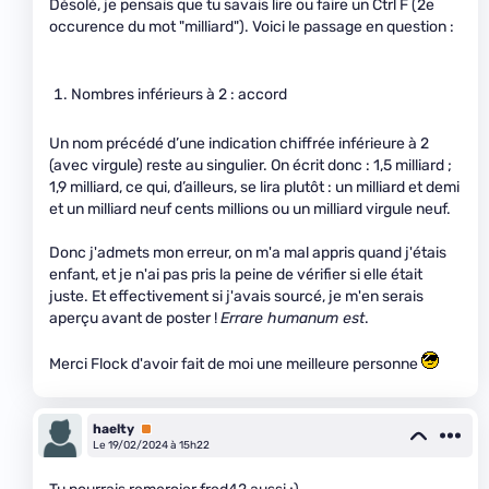
Désolé, je pensais que tu savais lire ou faire un Ctrl F (2e
occurence du mot "milliard"). Voici le passage en question :
Nombres inférieurs à 2 : accord
Un nom précédé d’une indication chiffrée inférieure à 2
(avec virgule) reste au singulier. On écrit donc : 1,5 milliard ;
1,9 milliard, ce qui, d’ailleurs, se lira plutôt : un milliard et demi
et un milliard neuf cents millions ou un milliard virgule neuf.
Donc j'admets mon erreur, on m'a mal appris quand j'étais
enfant, et je n'ai pas pris la peine de vérifier si elle était
juste. Et effectivement si j'avais sourcé, je m'en serais
aperçu avant de poster !
Errare humanum est
.
Merci Flock d'avoir fait de moi une meilleure personne
haelty
Premium
Le 19/02/2024 à 15h22