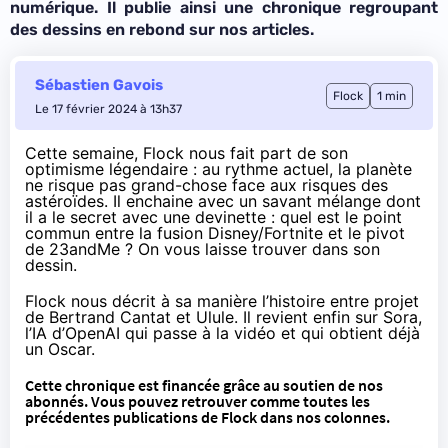
numérique. Il publie ainsi une chronique regroupant
des dessins en rebond sur nos articles.
Sébastien Gavois
Flock
1 min
Le 17 février 2024 à 13h37
Cette semaine, Flock nous fait part de son
optimisme légendaire : au rythme actuel, la planète
ne risque pas grand-chose
face aux risques des
astéroïdes
. Il enchaine avec un savant mélange dont
il a le secret avec une devinette : quel est le point
commun entre
la fusion Disney/Fortnite
et le
pivot
de 23andMe
? On vous laisse trouver dans son
dessin.
Flock nous décrit à sa manière l’histoire entre
projet
de Bertrand Cantat et Ulule
. Il revient enfin sur
Sora,
l’IA d’OpenAI qui passe à la vidéo
et qui obtient déjà
un Oscar.
Cette chronique est financée grâce au soutien
de nos
abonnés
. Vous pouvez retrouver comme
toutes les
précédentes publications de Flock
dans nos colonnes.