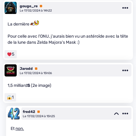
gouge_re
Premium
Le 17/02/2024 à 14h22
La dernière
Pour celle avec l'ONU, j'aurais bien vu un astéroïde avec la tête
de la lune dans Zelda Majora's Mask :)
5
Jarodd
Premium
Le 17/02/2024 à 15h06
1,5 milliard
S
(2e image)
1
fred42
Premium
Le 17/02/2024 à 15h25
Et
non.