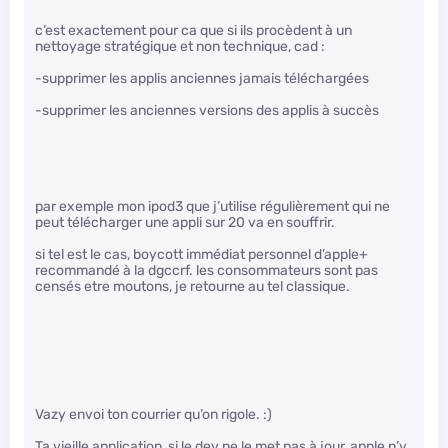
c’est exactement pour ca que si ils procèdent à un
nettoyage stratégique et non technique, cad :
-supprimer les applis anciennes jamais téléchargées
-supprimer les anciennes versions des applis à succès
par exemple mon ipod3 que j’utilise régulièrement qui ne
peut télécharger une appli sur 20 va en souffrir.
si tel est le cas, boycott immédiat personnel d’apple+
recommandé à la dgccrf. les consommateurs sont pas
censés etre moutons, je retourne au tel classique.
Vazy envoi ton courrier qu’on rigole. :)
Ta vieille application, si le dev ne le met pas à jour, apple n’y