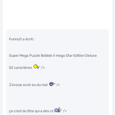
FunnyD a écrit :
Super Mega Puzzle Bobble II mega Star Edition Deluxe
52 caractères.
" />
J’avoue avoir eu du mal.
" />
ça c’est du titre qui a des c
s
" />