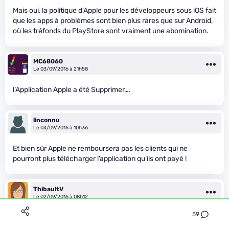
Mais oui, la politique d’Apple pour les développeurs sous iOS fait
que les apps à problèmes sont bien plus rares que sur Android,
où les tréfonds du PlayStore sont vraiment une abomination.
MC68060
Le 03/09/2016 à 21h58
l’Application Apple a été Supprimer….
linconnu
Le 04/09/2016 à 10h36
Et bien sûr Apple ne remboursera pas les clients qui ne
pourront plus télécharger l’application qu’ils ont payé !
ThibaultV
Le 02/09/2016 à 08h12
59
Plutôt bonne nouvelle, ça permettra de mettre un coup de
fouet à certaines entreprises un peu feignantes (coucou