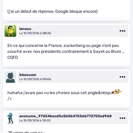
(j’ai un début de réponse, Google bloque encore)
lanoux
Le 15/09/2016 à 08h35
En ce qui concerne la France, zuckerberg ou page n’ont pas
couché avec nos présidents contrairement à Gayet ou Bruni …
CQFD
bloossom
Le 15/09/2016 à 09h06
hahaha j’avais pas vu les choses sous cet angle&nbsp;
"
/>
anonyme_97254becd5c5b064755d6772703ed968
Le 15/09/2016 à 12h33
JE viens de voir ça :