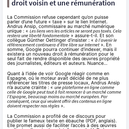
droit voisin et une rémunération
La Commission refuse cependant qu’on puisse
parler d’une future « taxe » sur le lien Internet.
Andrus Ansip, commissaire au marché numérique
unique : «
Les liens vers les articles ne seront pas taxés. Cela
restera une liberté fondamentale
» assure-t-il. Et son
collègue Günther Oettinger d’insister : «
à l’avenir le
référencement continuera d’être libre sur Internet
». En
somme, Google pourra continuer d’indexer, mais il
existera un nouveau droit à rémunération pour le
seul fait de rendre disponible des œuvres propriété
des journalistes, éditeurs et auteurs. Nuance…
Quant à l’idée de voir Google réagir comme en
Espagne, où le moteur avait décidé de ne plus
référencer les titres de presse locaux, Andrus Ansip
n’a aucune crainte : «
une plateforme en ligne comme
celle de Google peut tout à fait renoncer à un marché comme
l’Espagne, beaucoup moins au marché européen. Par
conséquent, ceux qui veulent offrir des contenus en ligne
doivent respecter nos règles
».
La Commission a profité de ce discours pour
publier
le fameux texte en ébauche
(PDF, anglais).
Elle promet aussi de faciliter l’accès à des œuvres