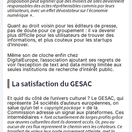
proposition peut signifier que des milliers de sites deviennent
responsables des actes répréhensibles commis par leurs
utilisateurs, avec un effet dévastateur sur l’économie
numérique
».
Quant au droit voisin pour les éditeurs de presse,
pas de doute pour ce groupement : il va devenir
plus difficile pour les utilisateurs de trouver des
informations, et plus couteux pour les startups
d’innover.
Même son de cloche enfin chez
DigitalEurope
, l’association ajoutant ses regrets de
voir l’exception de text and data mining limitée aux
seules institutions de recherche d’intérêt public.
La satisfaction du GESAC
Et quid du côté de l’univers culturel ? Le GESAC, qui
représente 34 sociétés d’auteurs européennes, on
salue qu’un tel «
copyright package
» de la
Commission adresse un signal aux plateformes. Ces
intermédiaires «
font actuellement de larges profits grâce
aux œuvres culturelles dont ils donnent accès. Or, peu ou
aucun de ces flux reprennent le chemin vers les créateurs. Ce
transfert de valeur leur porte gravement atteinte, met la