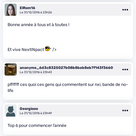
ElRom16
Le 31/12/2016 à 23h26
Bonne année à tous et à toutes !
Et vive NextINpact
" />
anonyme_6d3c8325027b08b8beb8eb7f143f3660
Le 31/12/2016 à 23h43
pffffff ces quoi ces gens qui commentent sur nxi, bande de no-
life
Georgiooo
Le 31/12/2016 à 23h49
Top 6 pour commencer l’année