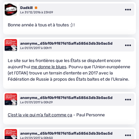
Dadkill
Premium
Le 31/12/2016 à 23h59
Bonne année à tous et à toutes :) !
anonyme_d5bf0b9f87fd15affa58563db3b0ac5d
Le 01/01/2017 à 00h11
Le site sur les frontières que les États se disputent encore
aujourd’hui
me donne le blues
. Pourvu que l’Union européenne
(et l’OTAN) trouve un terrain d’entente en 2017 avec la
Fédération de Russie à propos des États baltes et de l’Ukraine.
anonyme_d5bf0b9f87fd15affa58563db3b0ac5d
Le 01/01/2017 à 00h29
C’est la vie qui m’a fait comme ça
- Paul Personne
anonyme_d5bf0b9f87fd15affa58563db3b0ac5d
Le 01/01/2017 à 00h50