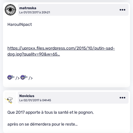
matroska
Le 01/01/2017 à 20h21
HarouINpact
https://uproxx.files.wordpress.com/2015/10/putin-sad-
dog.jpg?quality=90&w=65…
" />
" />
Novicius
Le 02/01/2017 à 04h45
Que 2017 apporte à tous la santé et le pognon,
après on se démerdera pour le reste…