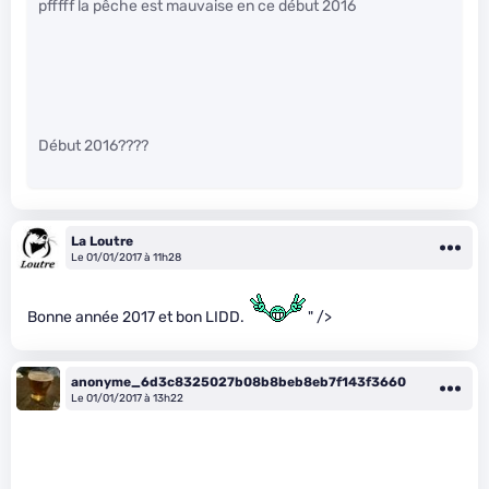
pfffff la pêche est mauvaise en ce début 2016
Début 2016????
La Loutre
Le 01/01/2017 à 11h28
Bonne année 2017 et bon LIDD.
" />
anonyme_6d3c8325027b08b8beb8eb7f143f3660
Le 01/01/2017 à 13h22