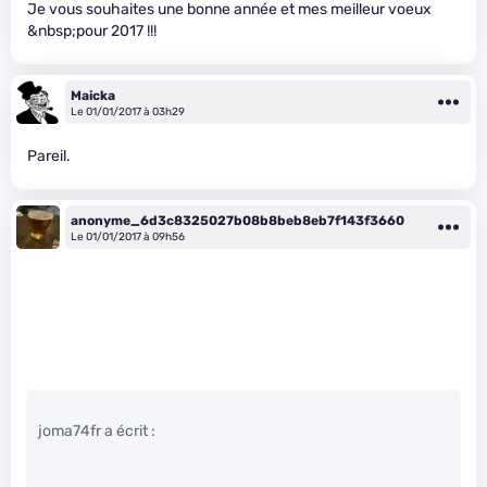
Je vous souhaites une bonne année et mes meilleur voeux
&nbsp;pour 2017 !!!
Maicka
Le 01/01/2017 à 03h29
Pareil.
anonyme_6d3c8325027b08b8beb8eb7f143f3660
Le 01/01/2017 à 09h56
joma74fr a écrit :