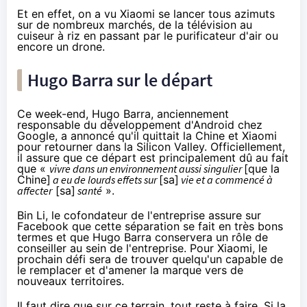
Et en effet, on a vu Xiaomi se lancer tous azimuts
sur de nombreux marchés, de
la télévision
au
cuiseur à riz en passant par le purificateur d'air ou
encore un drone.
Hugo Barra sur le départ
Ce week-end, Hugo Barra, anciennement
responsable du développement d'Android chez
Google, a annoncé qu'il quittait la Chine et Xiaomi
pour retourner dans la Silicon Valley.
Officiellement
,
il assure que ce départ est principalement dû au fait
que «
vivre dans un environnement aussi singulier
[que la
Chine]
a eu de lourds effets sur
[sa]
vie et a commencé à
affecter
[sa]
santé
».
Bin Li, le cofondateur de l'entreprise assure
sur
Facebook
que cette séparation se fait en très bons
termes et que Hugo Barra conservera un rôle de
conseiller au sein de l'entreprise. Pour Xiaomi, le
prochain défi sera de trouver quelqu'un capable de
le remplacer et d'amener la marque vers de
nouveaux territoires.
Il faut dire que sur ce terrain, tout reste à faire. Si la