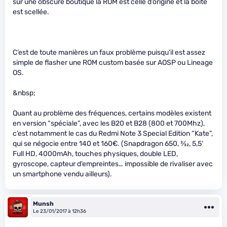
sur une obscure boutique la ROM est celle d’origine et la boite
est scellée.
C’est de toute manières un faux problème puisqu’il est assez
simple de flasher une ROM custom basée sur AOSP ou Lineage
OS.
&nbsp;
Quant au problème des fréquences, certains modèles existent
en version “spéciale”, avec les B20 et B28 (800 et 700Mhz),
c’est notamment le cas du Redmi Note 3 Special Edition “Kate”,
qui se négocie entre 140 et 160€. (Snapdragon 650,
3
⁄
32
, 5,5’
Full HD, 4000mAh, touches physiques, double LED,
gyroscope, capteur d’empreintes… impossible de rivaliser avec
un smartphone vendu ailleurs).
Munsh
Le 23/01/2017 à 12h36