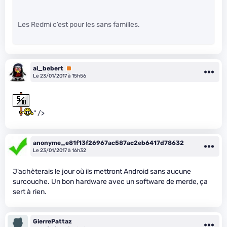
Les Redmi c’est pour les sans familles.
al_bebert
Premium
Le 23/01/2017 à 15h56
" />
anonyme_e81f13f26967ac587ac2eb6417d78632
Le 23/01/2017 à 16h32
J’achèterais le jour où ils mettront Android sans aucune
surcouche. Un bon hardware avec un software de merde, ça
sert à rien.
GierrePattaz