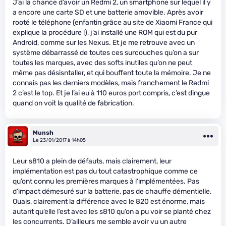
J’ai la chance d’avoir un Redmi 2, un smartphone sur lequel il y
a encore une carte SD et une batterie amovible. Après avoir
rooté le téléphone (enfantin grâce au site de Xiaomi France qui
explique la procédure !), j’ai installé une ROM qui est du pur
Android, comme sur les Nexus. Et je me retrouve avec un
système débarrassé de toutes ces surcouches qu’on a sur
toutes les marques, avec des softs inutiles qu’on ne peut
même pas désisntaller, et qui bouffent toute la mémoire. Je ne
connais pas les derniers modèles, mais franchement le Redmi
2 c’est le top. Et je l’ai eu à 110 euros port compris, c’est dingue
quand on voit la qualité de fabrication.
Munsh
Le 23/01/2017 à 14h05
Leur s810 a plein de défauts, mais clairement, leur
implémentation est pas du tout catastrophique comme ce
qu’ont connu les premières marques à l’implémentées. Pas
d’impact démesuré sur la batterie, pas de chauffe démentielle.
Ouais, clairement la différence avec le 820 est énorme, mais
autant qu’elle l’est avec les s810 qu’on a pu voir se planté chez
les concurrents. D’ailleurs me semble avoir vu un autre