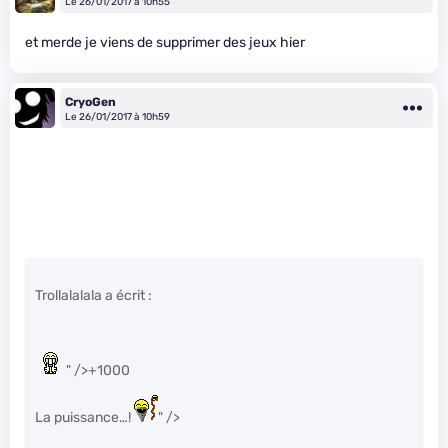
Le 26/01/2017 à 10h55
et merde je viens de supprimer des jeux hier
CryoGen
Le 26/01/2017 à 10h59
Trollalalala a écrit :
" />+1000
La puissance…!
" />