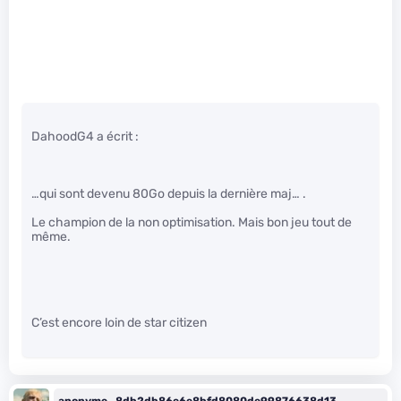
DahoodG4 a écrit :
…qui sont devenu 80Go depuis la dernière maj… .
Le champion de la non optimisation. Mais bon jeu tout de
même.
C’est encore loin de star citizen
anonyme_8db2db86e6e8bfd8080de99876638d13