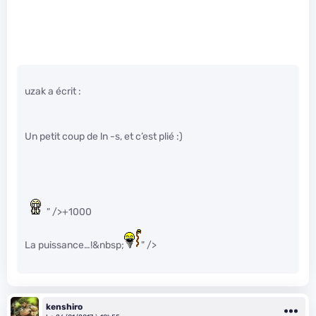
uzak a écrit :
Un petit coup de ln -s, et c’est plié :)
" />+1000
La puissance…!&nbsp;
" />
kenshiro