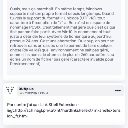
Ouais, mais ça marchait. En même temps, Windows
supporte mal son propre format depuis longtemps. Quand
tu vois le support du format « Unicode (UTF-16), tout
caractère à l’exception de “/” ». Bon c’est en espace de
nommage POSIX. C’est tellement mal géré que c’est ça qui
finit par me faire partir. Avec Win10 ils commencent tout
juste à débrider leur système de fichier qui a aujourd’hui
presque 24 ans. C’est une aberration. Du coup, on peut se
retrouver dans un cas où une lib permet de faire quelque
chose (de valide) que l’environnement ne sait pas géré,
comme les noms de chemin de plus de 260 caractères ou
écrire un nom de fichier pas géré (caractère invalide pour
l’environnement).
DUNplus
Le 27/01/2017 à 21h03
Par contre j’ai ça : Link Shell Extension -
&gt;
http://schinagl.priv.at/nt/hardlinkshellext/linkshellextens
ion_fr.html