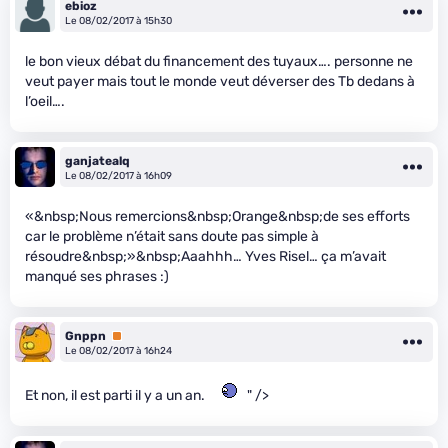
ebioz
Le 08/02/2017 à 15h30
le bon vieux débat du financement des tuyaux…. personne ne
veut payer mais tout le monde veut déverser des Tb dedans à
l’oeil….
ganjatealq
Le 08/02/2017 à 16h09
«&nbsp;Nous remercions&nbsp;Orange&nbsp;de ses efforts
car le problème n’était sans doute pas simple à
résoudre&nbsp;»&nbsp;Aaahhh… Yves Risel… ça m’avait
manqué ses phrases :)
Gnppn
Premium
Le 08/02/2017 à 16h24
Et non, il est parti il y a un an.
" />