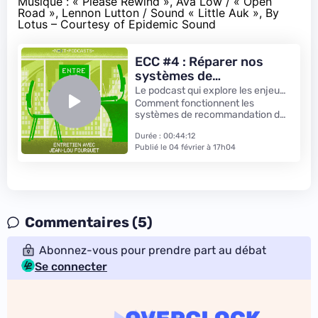
Musique : « Please Rewind », Ava Low / « Open
Road », Lennon Lutton / Sound « Little Auk », By
Lotus – Courtesy of Epidemic Sound
ECC #4 : Réparer nos
systèmes de
recommandation avec
Le podcast qui explore les enjeux
Jean-Lou Fourquet
du numérique – par Next.ink
Comment fonctionnent les
systèmes de recommandation de
nos réseaux sociaux ? Sur les plus
grandes plateformes, difficile de
Durée : 00:44:12
savoir, mais d'autres modèles sont
Publié le 04 février à 17h04
possibles. Ainsi du projet
Tournesol, qui propose un
système ouvert et collaboratif.
Dans le quatrième épisode d'Entre
la chaise et le clavier, Mathilde
Saliou rencontre le journaliste
Commentaires (5)
Jean-Lou Fourquet, membre de
l'association Tournesol.
Abonnez-vous pour prendre part au débat
Se connecter