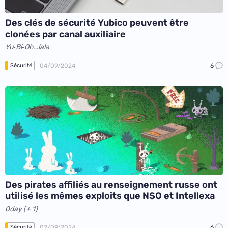
Des clés de sécurité Yubico peuvent être
clonées par canal auxiliaire
Yu‑Bi‑Oh…lala
04/09/2024
6
Sécurité
Des pirates affiliés au renseignement russe ont
utilisé les mêmes exploits que NSO et Intellexa
0day (+ 1)
02/09/2024
6
Sécurité