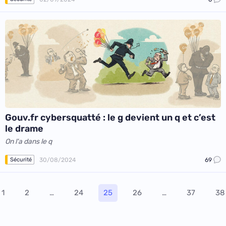
Gouv.fr cybersquatté : le g devient un q et c’est
le drame
On l'a dans le q
30/08/2024
69
Sécurité
1
2
…
24
25
26
…
37
38