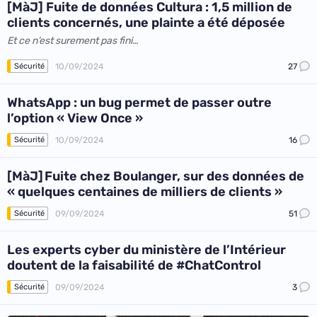
[MàJ] Fuite de données Cultura : 1,5 million de
clients concernés, une plainte a été déposée
Et ce n’est surement pas fini…
10/09/2024
27
Sécurité
WhatsApp : un bug permet de passer outre
l’option « View Once »
10/09/2024
16
Sécurité
[MàJ] Fuite chez Boulanger, sur des données de
« quelques centaines de milliers de clients »
09/09/2024
51
Sécurité
Les experts cyber du ministère de l’Intérieur
doutent de la faisabilité de #ChatControl
09/09/2024
3
Sécurité