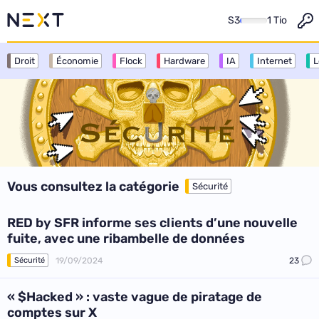
S3
1 Tio
Droit
Économie
Flock
Hardware
IA
Internet
L
Vous consultez la catégorie
Sécurité
RED by SFR informe ses clients d’une nouvelle
fuite, avec une ribambelle de données
19/09/2024
23
Sécurité
« $Hacked » : vaste vague de piratage de
comptes sur X