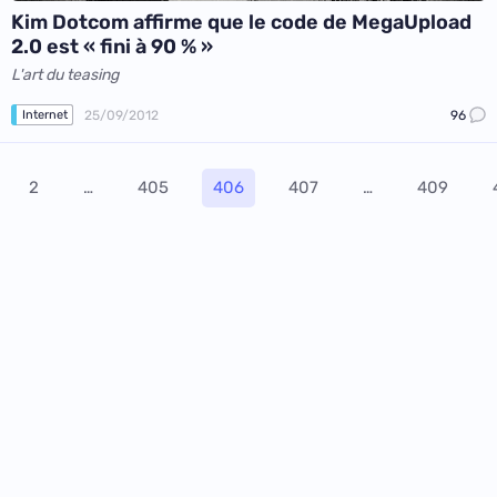
Kim Dotcom affirme que le code de MegaUpload
2.0 est « fini à 90 % »
L'art du teasing
25/09/2012
96
Internet
2
…
405
406
407
…
409