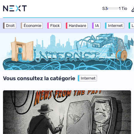
S3
1 Tio
Droit
Économie
Flock
Hardware
IA
Internet
L
Vous consultez la catégorie
Internet