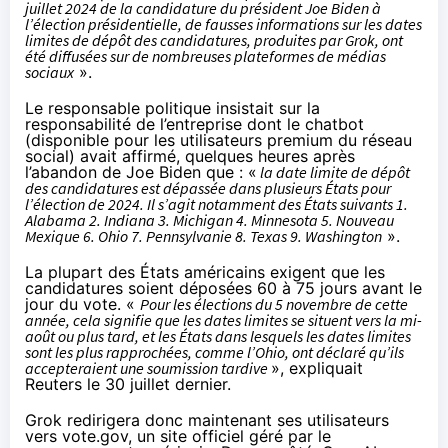
juillet 2024 de la candidature du président Joe Biden à
l’élection présidentielle, de fausses informations sur les dates
limites de dépôt des candidatures, produites par Grok, ont
été diffusées sur de nombreuses plateformes de médias
sociaux
».
Le responsable politique insistait sur la
responsabilité de l’entreprise dont le chatbot
(disponible pour les utilisateurs premium du réseau
social) avait
affirmé
, quelques heures après
l’abandon de Joe Biden que : «
la date limite de dépôt
des candidatures est dépassée dans plusieurs États pour
l’élection de 2024. Il s’agit notamment des États suivants 1.
Alabama 2. Indiana 3. Michigan 4. Minnesota 5. Nouveau
Mexique 6. Ohio 7. Pennsylvanie 8. Texas 9. Washington
».
La plupart des États américains exigent que les
candidatures soient déposées 60 à 75 jours avant le
jour du vote. «
Pour les élections du 5 novembre de cette
année, cela signifie que les dates limites se situent vers la mi-
août ou plus tard, et les États dans lesquels les dates limites
sont les plus rapprochées, comme l’Ohio, ont déclaré qu’ils
accepteraient une soumission tardive
»,
expliquait
Reuters le 30 juillet dernier.
Grok redirigera donc maintenant ses utilisateurs
vers
vote.gov
, un site officiel géré par le