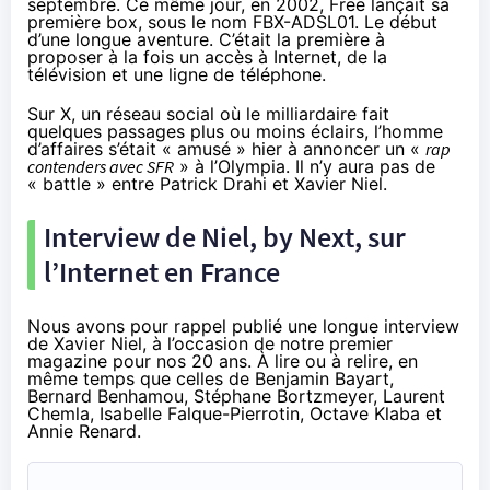
septembre.
Ce même jour
, en 2002, Free lançait sa
première box, sous le nom FBX-ADSL01. Le début
d’une longue aventure. C’était la première à
proposer à la fois un accès à Internet, de la
télévision et une ligne de téléphone.
Sur X, un réseau social où le milliardaire fait
quelques passages plus ou moins éclairs, l’homme
d’affaires s’était « amusé »
hier à annoncer
un «
rap
contenders avec SFR
» à l’Olympia. Il n’y aura pas de
« battle » entre Patrick Drahi et Xavier Niel.
Interview de Niel, by Next, sur
l’Internet en France
Nous avons pour rappel publié une longue interview
de Xavier Niel, à l’occasion de notre premier
magazine pour nos 20 ans. À lire ou à relire, en
même temps que celles de Benjamin Bayart,
Bernard Benhamou, Stéphane Bortzmeyer, Laurent
Chemla, Isabelle Falque-Pierrotin, Octave Klaba et
Annie Renard.