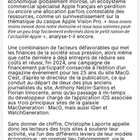
économique globalement morose, un écosystème
commercial spécialisé Apple français en perdition
ou encore une allocation parfois contestable des
ressources, comme un surinvestissement sur la
thématique du casque Apple Vision Pro. «
Nous avons
moins innové dans notre domaine et nous nous sommes peut-
être un peu trop facilement enfermés dans le petit ronron de
l’actualité Apple
», analyse-t-il encore.
Une combinaison de facteurs défavorables qui met
les finances de la société sous pression, alors même
que cette dernière a déjà entrepris de réduire ses
coûts et
réussi
, fin 2024, une campagne de
financement participatif consacrée à l’édition d’un
magazine événement pour les 25 ans du site MacG.
C’est, d’après le directeur de la publication, ce qui
conduit au départ de deux des plus anciens
journalistes du site, Anthony Nelzin-Santos et
Florian Innocente, ainsi qu’au passage à mi-temps
du développeur chargé de l’application iOS associée
aux trois principaux sites de la galaxie
MacGeneration : MacG, mais aussi iGen et
WatchGeneration.
Sans donner de chiffre, Christophe Laporte appelle
donc les lecteurs des trois sites à soutenir leur
activité, via l’un des différents leviers de leur modèle
économique : en premier lieu l’abonnement, via le