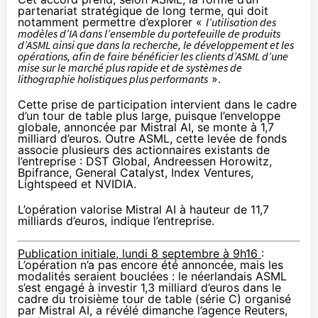
partenariat stratégique de long terme, qui doit
notamment permettre d’explorer «
l’utilisation des
modèles d’IA dans l’ensemble du portefeuille de produits
d’ASML ainsi que dans la recherche, le développement et les
opérations, afin de faire bénéficier les clients d’ASML d’une
mise sur le marché plus rapide et de systèmes de
lithographie holistiques plus performants
».
Cette prise de participation intervient dans le cadre
d’un tour de table plus large, puisque l’enveloppe
globale,
annoncée
par Mistral AI, se monte à 1,7
milliard d’euros. Outre ASML, cette levée de fonds
associe plusieurs des actionnaires existants de
l’entreprise : DST Global, Andreessen Horowitz,
Bpifrance, General Catalyst, Index Ventures,
Lightspeed et NVIDIA.
L’opération valorise Mistral AI à hauteur de 11,7
milliards d’euros, indique l’entreprise.
Publication initiale, lundi 8 septembre à 9h16
:
L’opération n’a pas encore été annoncée, mais les
modalités seraient bouclées : le néerlandais ASML
s’est engagé à investir 1,3 milliard d’euros dans le
cadre du troisième tour de table (série C) organisé
par Mistral AI, a
révélé
dimanche l’agence Reuters,