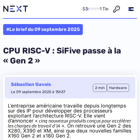
S3
1 Tio
#Le brief du 09 septembre 2025
CPU RISC-V : SiFive passe à la
« Gen 2 »
Sébastien Gavois
2 min
Hardware
Le 09 septembre 2025 à 15h37
L’entreprise américaine travaille depuis longtemps
sur des IP pour développer des processeurs
exploitant l’architecture RISC-V. Elle vient
d’annoncer «
cinq nouveaux produits conçus pour accélérer
les charges de travail d’IA
». On retrouve une
Gen 2 des
X280
,
X390
et XM, ainsi que deux nouvelles familles
X160 Gen 2
et
x180 Gen 2
.