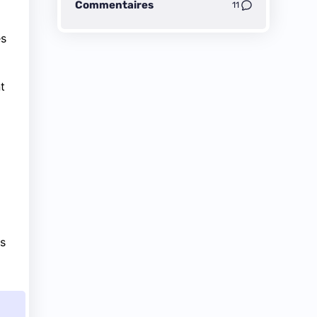
Commentaires
11
es
t
s