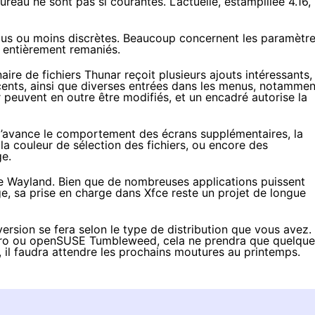
reau ne sont pas si courantes. L’actuelle, estampillée 4.16,
lus ou moins discrètes. Beaucoup concernent les paramètr
 entièrement remaniés.
aire de fichiers Thunar reçoit plusieurs ajouts intéressants,
nts, ainsi que diverses entrées dans les menus, notammen
 peuvent en outre être modifiés, et un encadré autorise la
à l’avance le comportement des écrans supplémentaires, la
la couleur de sélection des fichiers, ou encore des
ge.
de Wayland. Bien que de nombreuses applications puissent
ge, sa prise en charge dans Xfce reste un projet de longue
ersion se fera selon le type de distribution que vous avez.
jaro ou openSUSE Tumbleweed, cela ne prendra que quelque
 il faudra attendre les prochains moutures au printemps.