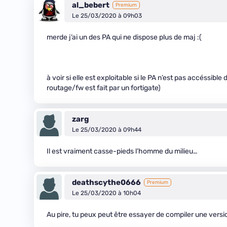
al_bebert
Premium
Le 25/03/2020 à 09h03
merde j’ai un des PA qui ne dispose plus de maj :(
à voir si elle est exploitable si le PA n’est pas accéssibl
routage/fw est fait par un fortigate)
zarg
Le 25/03/2020 à 09h44
Il est vraiment casse-pieds l’homme du milieu…
deathscythe0666
Premium
Le 25/03/2020 à 10h04
Au pire, tu peux peut être essayer de compiler une version