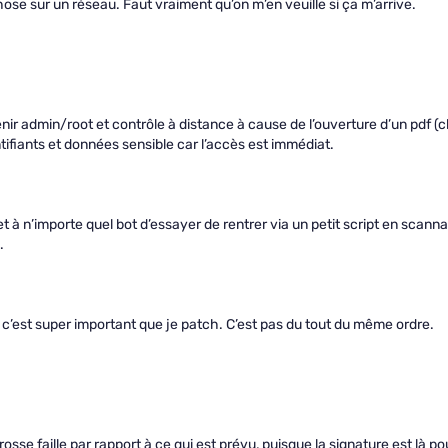
ose sur un réseau. Faut vraiment qu’on m’en veuille si ça m’arrive.
nir admin/root et contrôle à distance à cause de l’ouverture d’un pdf (cl
ntifiants et données sensible car l’accès est immédiat.
et à n’importe quel bot d’essayer de rentrer via un petit script en scann
.
 c’est super important que je patch. C’est pas du tout du même ordre.
rosse faille par rapport à ce qui est prévu, puisque la signature est là po