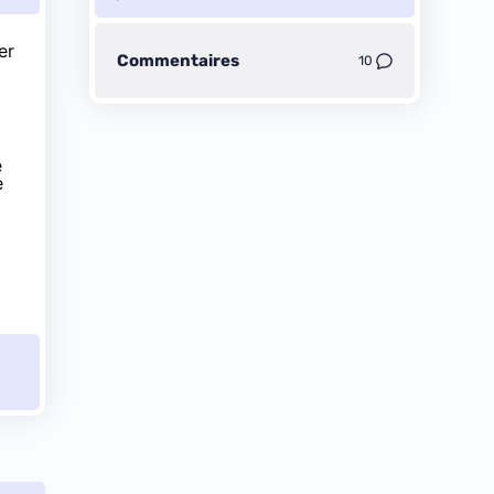
er
Commentaires
10
é
e