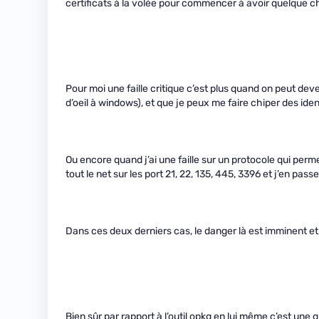
certificats à la volée pour commencer à avoir quelque ch
Pour moi une faille critique c’est plus quand on peut deve
d’oeil à windows), et que je peux me faire chiper des ide
Ou encore quand j’ai une faille sur un protocole qui perm
tout le net sur les port 21, 22, 135, 445, 3396 et j’en passe
Dans ces deux derniers cas, le danger là est imminent et
Bien sûr par rapport à l’outil opkg en lui même c’est une g