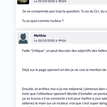
Le 25/03/2020 à 18h24
Je ne comprends pas trop ta question. Tu as du CLI, du s
Tu as quoi comme routeur ?
Methio
Le 25/03/2020 à 19h26
Faille “Critique”, on peut discuter des adjectifs des faill
Déjà sur la page openwrt en lien je ne vois la mention de c
Ensuite, et arrêtez moi si je me méprend, j’aimerais bien 
mois que l’utilisateur openwrt décide d’installer un pa
ça se trouve s’il se connecte c’est pour mettre à jour opk
obtenez la main sur un routeur, vrai que c’est super da