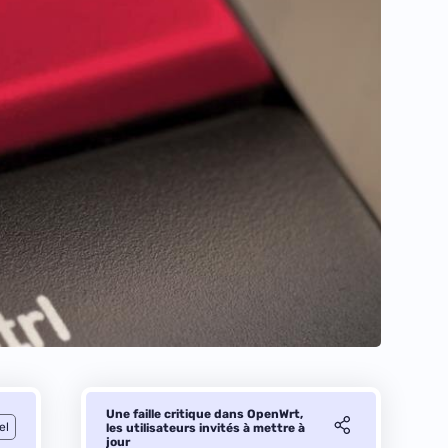
Une faille critique dans OpenWrt,
el
les utilisateurs invités à mettre à
jour