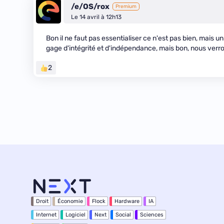
/e/OS/rox
Premium
Le 14 avril à 12h13
Bon il ne faut pas essentialiser ce n'est pas bien, mais u
gage d'intégrité et d'indépendance, mais bon, nous verro
2
Droit
Économie
Flock
Hardware
IA
Internet
Logiciel
Next
Social
Sciences