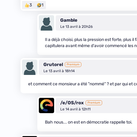
3
1
Gamble
Le 13 avril à 20h26
Il a déjà choisi, plus la pression est forte, plus i
capitulera avant même d'avoir commencé les n
Grutorel
Premium
Le 13 avril à 18h14
et comment ce monsieur a été "nommé" ? et par qui et
/e/OS/rox
Premium
Le 14 avril à 12h11
Bah nous... on est en démocratie rappelle toi.