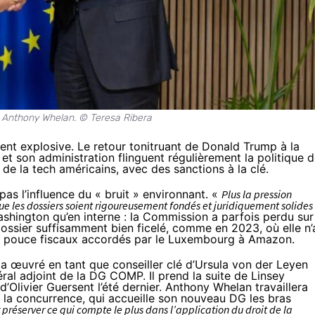
t Anthony Whelan. © Teresa Ribera
ent explosive. Le retour tonitruant de Donald Trump à la
 et son administration flinguent régulièrement la politique 
 de la tech américains,
avec des sanctions à la clé
.
pas l’influence du « bruit » environnant. «
Plus la pression
ce que les dossiers soient rigoureusement fondés et juridiquement solides
shington qu’en interne : la Commission a parfois perdu sur
dossier suffisamment bien ficelé,
comme en 2023
, où elle n’
 de pouce fiscaux accordés par le Luxembourg à Amazon.
, a œuvré en tant que conseiller clé d’Ursula von der Leyen
éral adjoint de la DG COMP. Il prend la suite de Linsey
 d’Olivier Guersent l’été dernier. Anthony Whelan travaillera
à la concurrence, qui accueille son nouveau DG les bras
préserver ce qui compte le plus dans l’application du droit de la