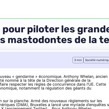
pour piloter les gran
s mastodontes de la t
3 min
Société numériq
ouveau « gendarme » économique. Anthony Whelan, ancien
été nommé à la tête de la Direction générale de la
aire respecter les règles de concurrence dans l’UE. Cette
économique, notamment la régulation des géants du
n sur la planche. Armé des nouveaux règlements sur les
ériques (DMA), Bruxelles a lancé
une myriade d’enquêtes
s
n, X (anciennement Twitter)… Pour Anthony Whelan,