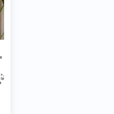
de
»,
 le
a