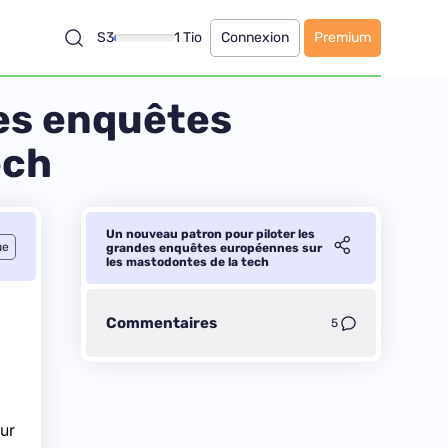
S3
1 Tio
Connexion
Premium
des enquêtes
ech
Un nouveau patron pour piloter les
ue
grandes enquêtes européennes sur
les mastodontes de la tech
Commentaires
5
ur