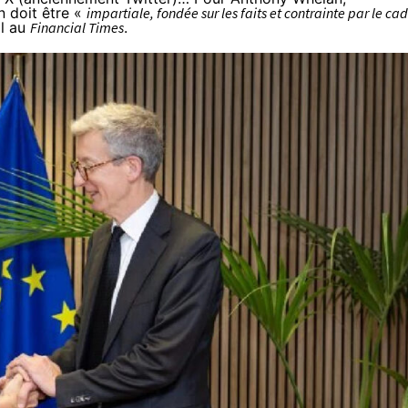
n doit être «
impartiale, fondée sur les faits et contrainte par le ca
il au
Financial Times
.