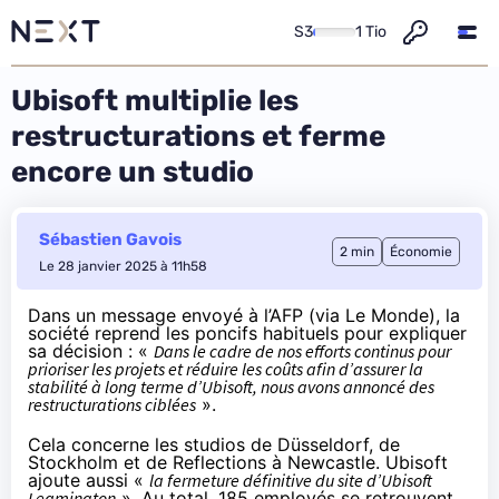
S3
1 Tio
Ubisoft multiplie les
restructurations et ferme
encore un studio
Sébastien Gavois
2 min
Économie
Le 28 janvier 2025 à 11h58
Dans un
message envoyé à l’AFP
(via Le Monde), la
société reprend les poncifs habituels pour expliquer
sa décision : «
Dans le cadre de nos efforts continus pour
prioriser les projets et réduire les coûts afin d’assurer la
stabilité à long terme d’Ubisoft, nous avons annoncé des
restructurations ciblées
».
Cela concerne les studios de Düsseldorf, de
Stockholm et de Reflections à Newcastle. Ubisoft
ajoute aussi «
la fermeture définitive du site d’Ubisoft
Leamington
». Au total, 185 employés se retrouvent