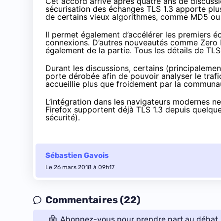
Cet accord arrive après
quatre ans
de discussi
sécurisation des échanges
TLS 1.3
apporte plus
de certains vieux algorithmes, comme MD5 o
Il permet également d’accélérer les premiers é
connexions. D’autres nouveautés comme
Zero 
également de la partie. Tous les détails de TLS
Durant les discussions, certains (principaleme
porte dérobée afin de pouvoir analyser le trafi
accueillie plus que froidement par la communa
L’intégration dans les navigateurs modernes 
Firefox supportent déjà TLS 1.3 depuis quelque
sécurité).
Sébastien Gavois
Le 26 mars 2018 à 09h17
Commentaires (22)
Abonnez-vous pour prendre part au débat