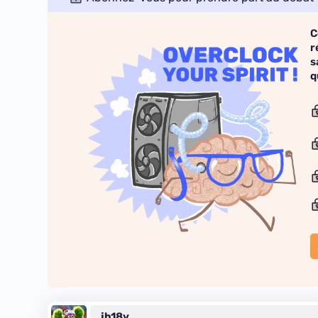
C
r
s
q
jb18v