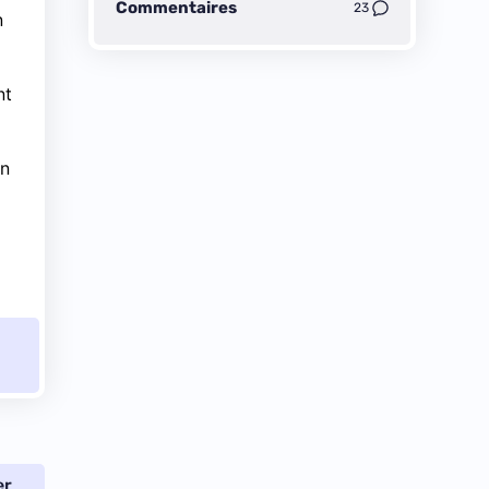
Commentaires
23
n
nt
on
er