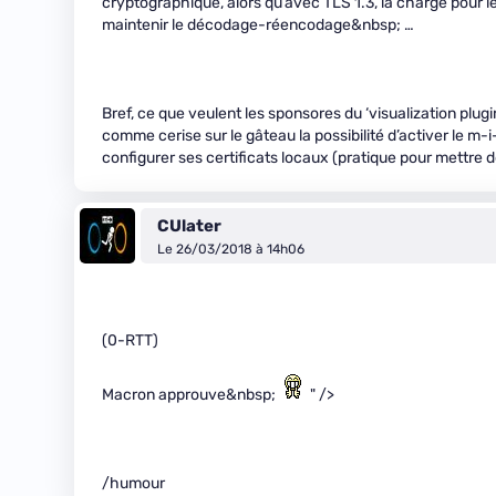
cryptographique, alors qu’avec TLS 1.3, la charge pour le
maintenir le décodage-réencodage&nbsp; …
Bref, ce que veulent les sponsores du ‘visualization plug
comme cerise sur le gâteau la possibilité d’activer le m-
configurer ses certificats locaux (pratique pour mettre
CUlater
Le 26/03/2018 à 14h06
(0-RTT)
Macron approuve&nbsp;
" />
/humour