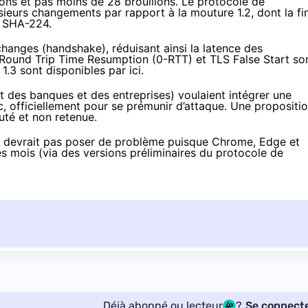
ons et pas moins de 28 brouillons. Le protocole de
ieurs changements par rapport à la mouture 1.2, dont la fi
u SHA-224.
changes (handshake), réduisant ainsi la latence des
Round Trip Time Resumption
(0-RTT) et
TLS False Start
so
 1.3 sont disponibles
par ici
.
nt des banques et des entreprises)
voulaient intégrer
une
c, officiellement pour se prémunir d’attaque. Une propositi
uté et non retenue.
ne devrait pas poser de problème puisque Chrome, Edge et
s mois (via des versions préliminaires du protocole de
Déjà abonné ou lecteur
?
Se connect