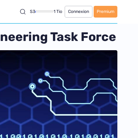
S3
1 Tio
Connexion
Premium
gineering Task Force