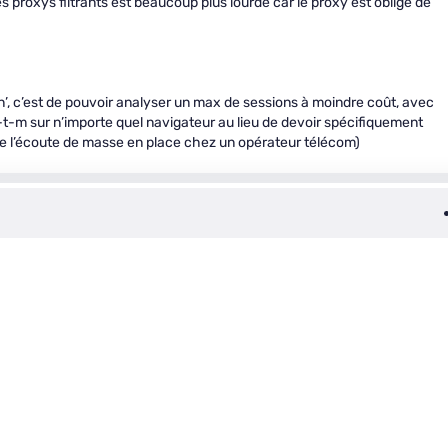
s proxys filtrants est beaucoup plus lourde car le proxy est obligé de
in’, c’est de pouvoir analyser un max de sessions à moindre coût, avec
i-t-m sur n’importe quel navigateur au lieu de devoir spécifiquement
 de l’écoute de masse en place chez un opérateur télécom)