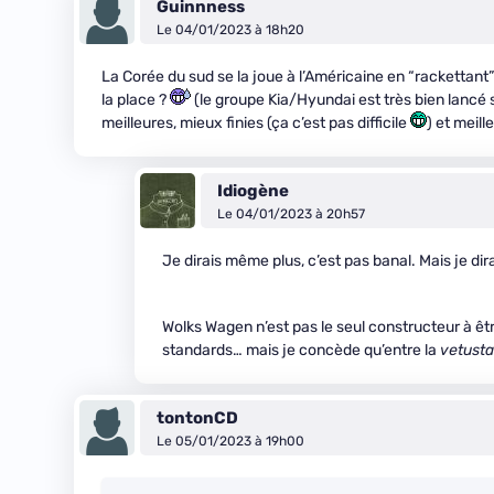
Guinnness
Le 04/01/2023 à 18h20
La Corée du sud se la joue à l’Américaine en “rackettant”
la place ?
(le groupe Kia/Hyundai est très bien lancé s
meilleures, mieux finies (ça c’est pas difficile
) et meil
Idiogène
Le 04/01/2023 à 20h57
Je dirais même plus, c’est pas banal. Mais je d
Wolks Wagen n’est pas le seul constructeur à êtr
standards… mais je concède qu’entre la
vetusta
tontonCD
Le 05/01/2023 à 19h00