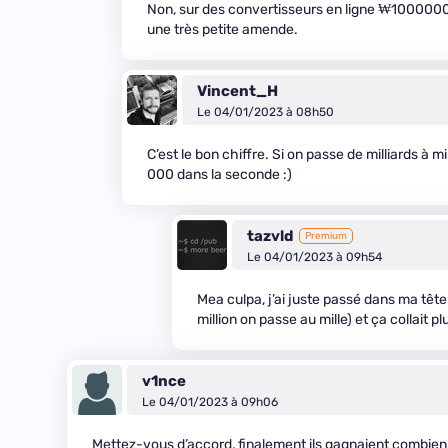
Non, sur des convertisseurs en ligne ₩1000000 es
une très petite amende.
Vincent_H
Le 04/01/2023 à 08h50
C’est le bon chiffre. Si on passe de milliards à 
000 dans la seconde :)
tazvld
Premium
Le 04/01/2023 à 09h54
Mea culpa, j’ai juste passé dans ma tête au
million on passe au mille) et ça collait p
v1nce
Le 04/01/2023 à 09h06
Mettez-vous d’accord, finalement ils gagnaient combie