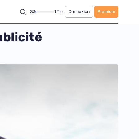
S3
1 Tio
Connexion
Premium
blicité