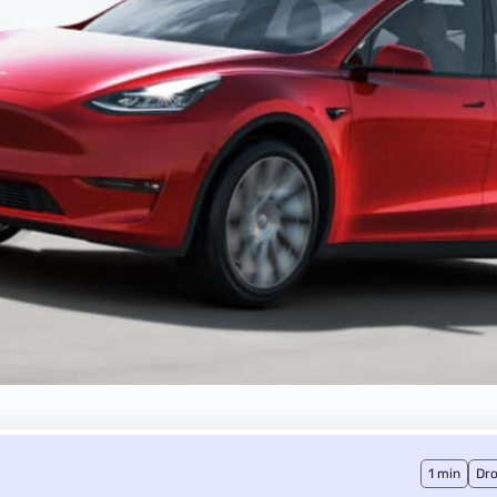
1 min
Dro