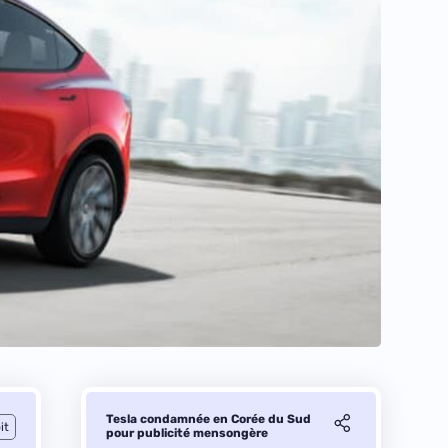
Tesla condamnée en Corée du Sud
it
pour publicité mensongère