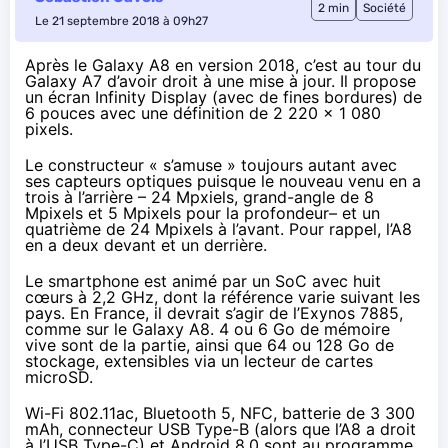
2 min
Société
Le 21 septembre 2018 à 09h27
Après le
Galaxy A8 en version 2018
, c’est au tour du
Galaxy A7 d’avoir droit à une mise à jour
. Il propose
un écran Infinity Display (avec de fines bordures) de
6 pouces avec une définition de 2 220 x 1 080
pixels.
Le constructeur « s’amuse » toujours autant avec
ses capteurs optiques puisque le nouveau venu en a
trois à l’arrière – 24 Mpxiels, grand-angle de 8
Mpixels et 5 Mpixels pour la profondeur– et un
quatrième de 24 Mpixels à l’avant. Pour rappel, l’A8
en a deux devant et un derrière.
Le smartphone est animé par un SoC avec huit
cœurs à 2,2 GHz, dont la référence varie suivant les
pays. En France, il devrait s’agir de l’Exynos 7885,
comme sur le Galaxy A8. 4 ou 6 Go de mémoire
vive sont de la partie, ainsi que 64 ou 128 Go de
stockage, extensibles via un lecteur de cartes
microSD.
Wi-Fi 802.11ac, Bluetooth 5, NFC, batterie de 3 300
mAh, connecteur USB Type-B (alors que l’A8 a droit
à l’USB Type-C) et Android 8.0 sont au programme.