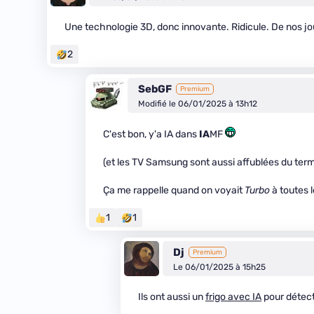
Une technologie 3D, donc innovante. Ridicule. De nos jour
2
SebGF
Premium
Modifié le 06/01/2025 à 13h12
C'est bon, y'a IA dans
IA
MF
(et les TV Samsung sont aussi affublées du ter
Ça me rappelle quand on voyait
Turbo
à toutes 
1
1
Dj
Premium
Le 06/01/2025 à 15h25
Ils ont aussi un
frigo avec IA
pour détect