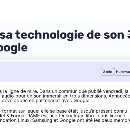
 technologie de son 3
oogle
2 min
Hardwa
la ligne de mire. Dans un
communiqué publié vendredi
, la
 audio pour un son immersif en trois dimensions. Annoncé
é développée en partenariat avec Google.
le format sur lequel elle se base était jusqu’à présent connu
el & Format
. IAMF est une technologie libre, sous licence
fondation Linux. Samsung et Google ont été les deux membr