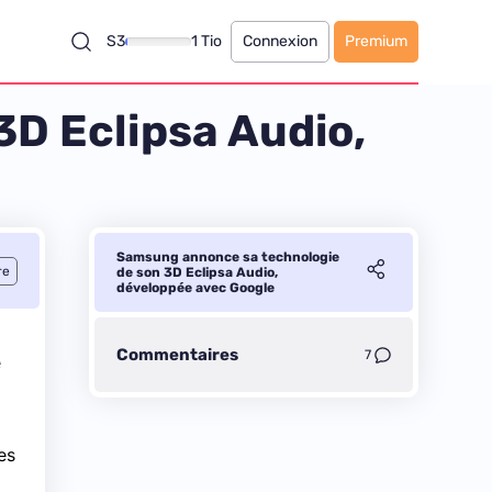
S3
1 Tio
Connexion
Premium
D Eclipsa Audio,
Samsung annonce sa technologie
re
de son 3D Eclipsa Audio,
développée avec Google
Commentaires
7
e
es