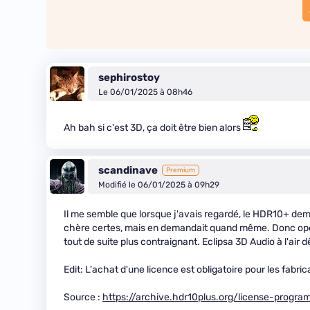
sephirostoy
Le 06/01/2025 à 08h46
Ah bah si c'est 3D, ça doit être bien alors
scandinave
Premium
Modifié le 06/01/2025 à 09h29
Il me semble que lorsque j'avais regardé, le HDR10+ dem
chère certes, mais en demandait quand même. Donc open sou
tout de suite plus contraignant. Eclipsa 3D Audio à l'air
Edit: L'achat d'une licence est obligatoire pour les fabric
Source :
https://archive.hdr10plus.org/license-progra