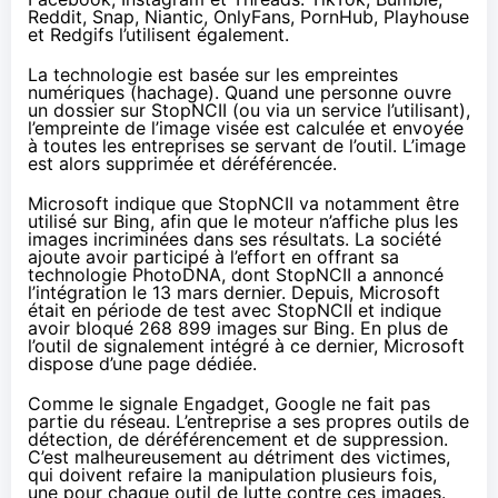
Reddit, Snap, Niantic, OnlyFans, PornHub, Playhouse
et Redgifs l’utilisent également.
La technologie est basée sur les empreintes
numériques (hachage). Quand une personne ouvre
un dossier sur StopNCII (ou via un service l’utilisant),
l’empreinte de l’image visée est calculée et envoyée
à toutes les entreprises se servant de l’outil. L’image
est alors supprimée et déréférencée.
Microsoft indique que StopNCII va notamment être
utilisé sur Bing, afin que le moteur n’affiche plus les
images incriminées dans ses résultats. La société
ajoute avoir participé à l’effort en offrant sa
technologie PhotoDNA, dont StopNCII a
annoncé
l’intégration le 13 mars dernier
. Depuis, Microsoft
était en période de test avec StopNCII et indique
avoir bloqué 268 899 images sur Bing. En plus de
l’outil de signalement intégré à ce dernier, Microsoft
dispose d’
une page dédiée
.
Comme le signale
Engadget
, Google ne fait pas
partie du réseau. L’entreprise a ses propres outils de
détection, de déréférencement et de suppression.
C’est malheureusement au détriment des victimes,
qui doivent refaire la manipulation plusieurs fois,
une pour chaque outil de lutte contre ces images.