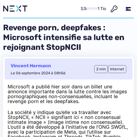
S3
1 Tio
Revenge porn, deepfakes :
Microsoft intensifie sa lutte en
rejoignant StopNCII
Vincent Hermann
2 min
Internet
Le 06 septembre 2024 à 08h56
Microsoft a publié hier soir dans un billet
une
annonce importante
dans la lutte contre les images
pornographiques non-consensuelles, incluant le
revenge porn et les deepfakes.
La société y indique qu’elle va travailler avec
StopNCII, « NCII » signifiant ici « non consensual
intimate image » (image intime non consensuelle).
L’outil a été développé à l’initiative de l’ONG SWGfL,
avec la participation de Meta, qui l’utilise sur
Facebook, Instagram et Threads. TikTok, Bumble,