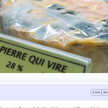
2 min
Dro