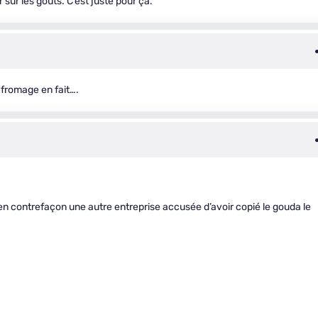
r sur les gouts. C’est juste pour ça.
 fromage en fait….
n contrefaçon une autre entreprise accusée d’avoir copié le gouda le