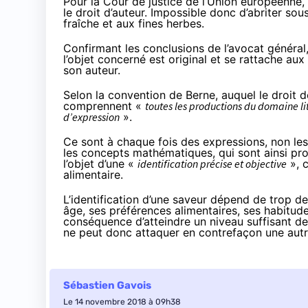
Pour la Cour de justice de l’Union européenne, 
le droit d’auteur
. Impossible donc d’abriter sou
fraîche et aux fines herbes.
Confirmant les
conclusions de l’avocat général
l’objet concerné est original et se rattache aux
son auteur.
Selon la convention de Berne, auquel le droit de 
comprennent «
toutes les productions du domaine lit
d’expression
».
Ce sont à chaque fois des expressions, non le
les concepts mathématiques, qui sont ainsi pro
l’objet d’une «
identification précise et objective
», c
alimentaire.
L’identification d’une saveur dépend de trop de
âge, ses préférences alimentaires, ses habitu
conséquence d’atteindre un niveau suffisant de
ne peut donc attaquer en contrefaçon une autre
Sébastien Gavois
Le 14 novembre 2018 à 09h38