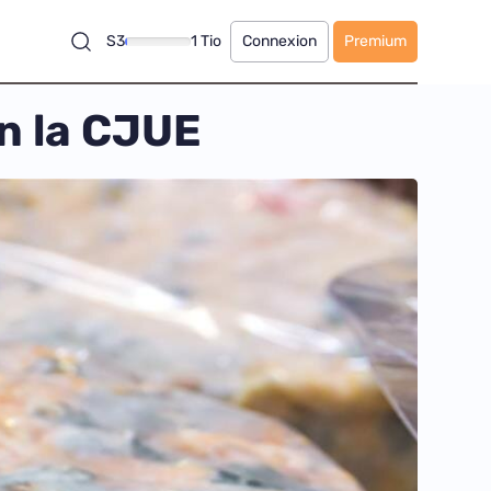
S3
1 Tio
Connexion
Premium
on la CJUE