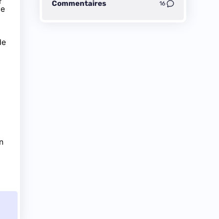
r
Commentaires
16
me
de
n