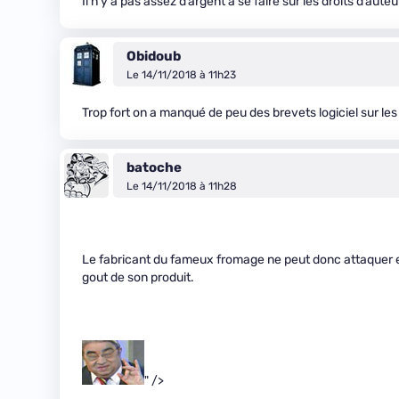
Il n’y a pas assez d’argent à se faire sur les droits d’auteu
Obidoub
Le 14/11/2018 à 11h23
Trop fort on a manqué de peu des brevets logiciel sur les
batoche
Le 14/11/2018 à 11h28
Le fabricant du fameux fromage ne peut donc attaquer e
gout de son produit.
" />