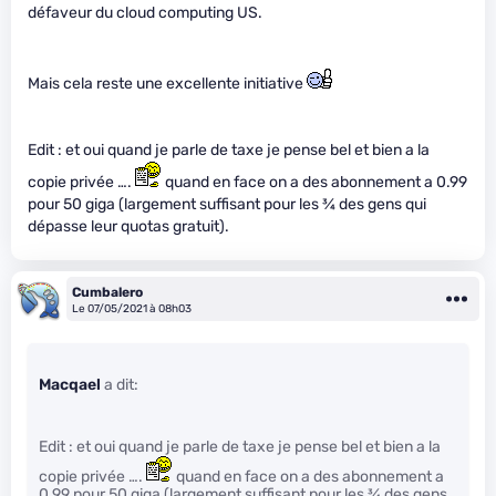
défaveur du cloud computing US.
Mais cela reste une excellente initiative
Edit : et oui quand je parle de taxe je pense bel et bien a la
copie privée ….
quand en face on a des abonnement a 0.99
pour 50 giga (largement suffisant pour les
3
⁄
4
des gens qui
dépasse leur quotas gratuit).
Cumbalero
Le 07/05/2021 à 08h03
Macqael
a dit:
Edit : et oui quand je parle de taxe je pense bel et bien a la
copie privée ….
quand en face on a des abonnement a
0.99 pour 50 giga (largement suffisant pour les
3
⁄
4
des gens