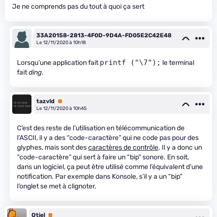
Je ne comprends pas du tout à quoi ça sert
33A20158-2813-4F0D-9D4A-FD05E2C42E48
Le 12/11/2020 à 10h18
printf ("\7");
Lorsqu’une application fait
le terminal
fait
ding
.
tazvld
Premium
Le 12/11/2020 à 10h45
C’est des reste de l’utilisation en télécommunication de
l’ASCII, il y a des “code-caractère” qui ne code pas pour des
glyphes, mais sont des
caractères de contrôle
. Il y a donc un
“code-caractère” qui sert à faire un “bip” sonore. En soit,
dans un logiciel, ça peut être utilisé comme l’équivalent d’une
notification. Par exemple dans Konsole, s’il y a un “bip”
l’onglet se met à clignoter.
Otiel
Premium