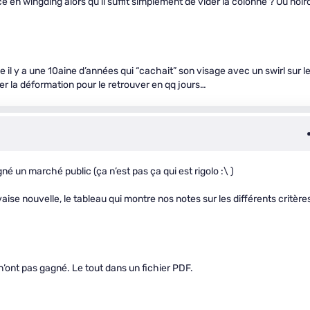
en wingding alors qu’il suffit simplement de vider la colonne ? Ou noirc
 il y a une 10aine d’années qui “cachait” son visage avec un swirl sur l
verser la déformation pour le retrouver en qq jours…
né un marché public (ça n’est pas ça qui est rigolo :\ )
ise nouvelle, le tableau qui montre nos notes sur les différents critère
i n’ont pas gagné. Le tout dans un fichier PDF.