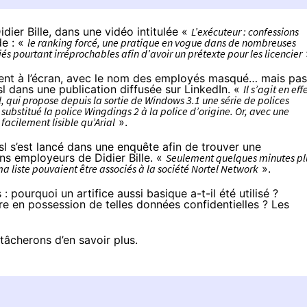
Didier Bille, dans une vidéo intitulée «
L’exécuteur : confessions
e : «
le ranking forcé, une pratique en vogue dans de nombreuses
riés pourtant irréprochables afin d’avoir un prétexte pour les licencier
ent à l’écran, avec le nom des employés masqué… mais pas
l dans une publication diffusée sur LinkedIn. «
Il s’agit en eff
 qui propose depuis la sortie de Windows 3.1 une série de polices
ubstitué la police Wingdings 2 à la police d’origine. Or, avec une
facilement lisible qu’Arial
».
l s’est lancé dans une enquête afin de trouver une
ns employeurs de Didier Bille. «
Seulement quelques minutes pl
ma liste pouvaient être associés à la société Nortel Network
».
pourquoi un artifice aussi basique a-t-il été utilisé ?
re en possession de telles données confidentielles ? Les
tâcherons d’en savoir plus.