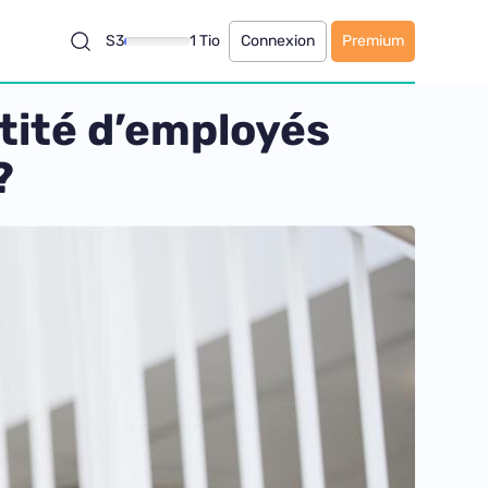
S3
1 Tio
Connexion
Premium
ntité d’employés
?