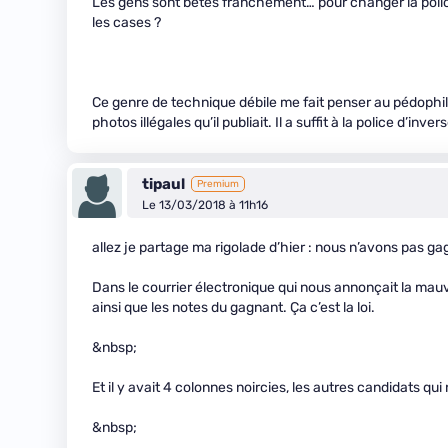
Les gens sont bêtes franchement… pour changer la police 
les cases ?
Ce genre de technique débile me fait penser au pédophile
photos illégales qu’il publiait. Il a suffit à la police d’in
tipaul
Premium
Le 13/03/2018 à 11h16
allez je partage ma rigolade d’hier : nous n’avons pas gag
Dans le courrier électronique qui nous annonçait la mauva
ainsi que les notes du gagnant. Ça c’est la loi.
&nbsp;
Et il y avait 4 colonnes noircies, les autres candidats qu
&nbsp;