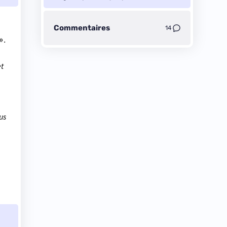
Commentaires
14
».
et
us