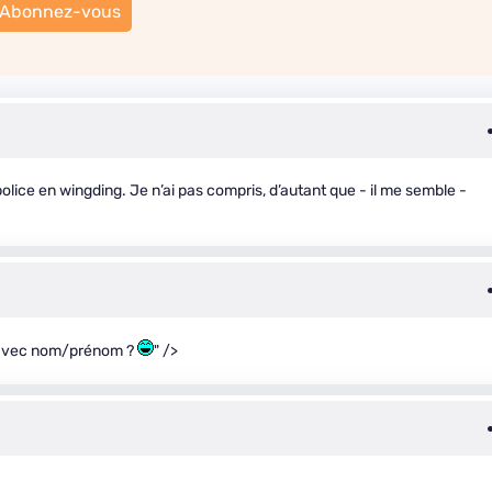
Abonnez-vous
police en wingding. Je n’ai pas compris, d’autant que - il me semble -
e avec nom/prénom ?
" />