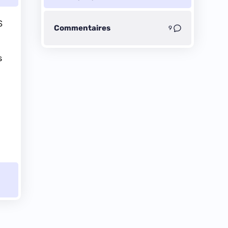
S
Commentaires
9
s