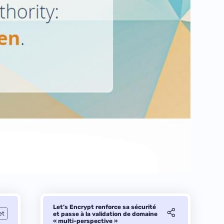
Let’s Encrypt renforce sa sécurité
et
et passe à la validation de domaine
« multi-perspective »