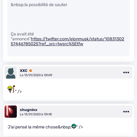
&nbsp;la possibilité de sauter
Ça avait été
“annoncé”
https://twitter.com/elonmusk/status/10831302
57446785025?ref_src=twsrc%5Etfw
XXC
Premium
Le 13/01/2020 à 13h09
" />
shugninx
Le 13/01/2020 à 13h18
J’ai pensé la même chose&nbsp;
" />