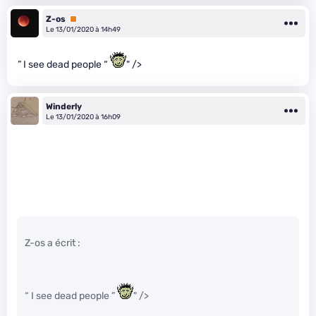
Z-os
Premium
Le 13/01/2020 à 14h49
” I see dead people “
" />
Winderly
Le 13/01/2020 à 16h09
Z-os a écrit :
“ I see dead people ”
" />