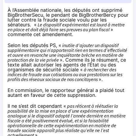
À l’Assemblée nationale, les députés ont supprimé
BigBrotherSecu, le pendant de BigBrotherBercy pour
lutter contre la fraude sociale voulu par
les
sénateurs
. «
Le dispositif expérimental est lourd à mettre
en place et doit déjà faire ses preuves au plan fiscal
»
commente
cet amendement
.
Selon
les députés PS
, «
inutile d’ajouter un dispositif
supplémentaire qui n’apporterait rien en termes d’effectivité
et ouvre en revanche une inquiétante brèche en matière de
protection de la vie privée
». Comme ils le résument, ce
texte allait autoriser les agents de l’État ou des
organismes de sécurité sociale «
à rechercher des
indices de fraude aux cotisations ou aux prestations sur les
profils des réseaux sociaux de nos concitoyens
».
En commission, le rapporteur général a plaidé tout
autant
en faveur de cette suppression
.
Il ne s’est dit cependant «
pas réticent à réétudier la
possibilité de la mise en place d’une expérimentation
analogue si le dispositif adopté l’année dernière en matière
fiscale a été positivement évalué, et si la faisabilité
opérationnelle de cette expérimentation en matière de
fraude sociale apparaît plus réaliste qu’elle ne l’est
actuellement
».