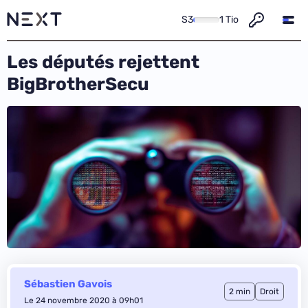
S3
1 Tio
Les députés rejettent
BigBrotherSecu
Sébastien Gavois
2 min
Droit
Le 24 novembre 2020 à 09h01