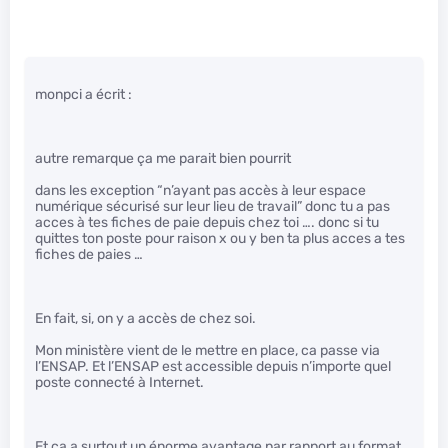
monpci a écrit :
autre remarque ça me parait bien pourrit
dans les exception “n’ayant pas accès à leur espace
numérique sécurisé sur leur lieu de travail” donc tu a pas
acces à tes fiches de paie depuis chez toi …. donc si tu
quittes ton poste pour raison x ou y ben ta plus acces a tes
fiches de paies …
En fait, si, on y a accès de chez soi.
Mon ministère vient de le mettre en place, ca passe via
l’ENSAP. Et l’ENSAP est accessible depuis n’importe quel
poste connecté à Internet.
Et ca a surtout un énorme avantage par rapport au format