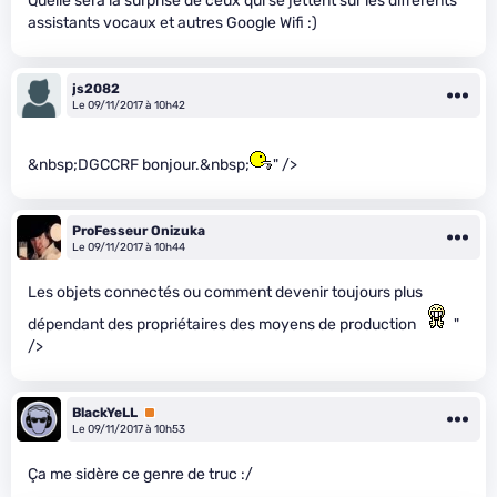
Quelle sera la surprise de ceux qui se jettent sur les différents
assistants vocaux et autres Google Wifi :)
js2082
Le 09/11/2017 à 10h42
&nbsp;DGCCRF bonjour.&nbsp;
" />
ProFesseur Onizuka
Le 09/11/2017 à 10h44
Les objets connectés ou comment devenir toujours plus
dépendant des propriétaires des moyens de production
"
/>
BlackYeLL
Premium
Le 09/11/2017 à 10h53
Ça me sidère ce genre de truc :/