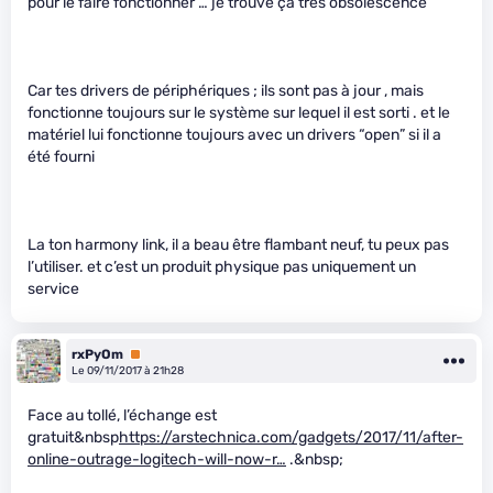
pour le faire fonctionner … je trouve ça très obsolescence
Car tes drivers de périphériques ; ils sont pas à jour , mais
fonctionne toujours sur le système sur lequel il est sorti . et le
matériel lui fonctionne toujours avec un drivers “open” si il a
été fourni
La ton harmony link, il a beau être flambant neuf, tu peux pas
l’utiliser. et c’est un produit physique pas uniquement un
service
rxPyOm
Premium
Le 09/11/2017 à 21h28
Face au tollé, l’échange est
gratuit&nbsp
https://arstechnica.com/gadgets/2017/11/after-
online-outrage-logitech-will-now-r…
.&nbsp;