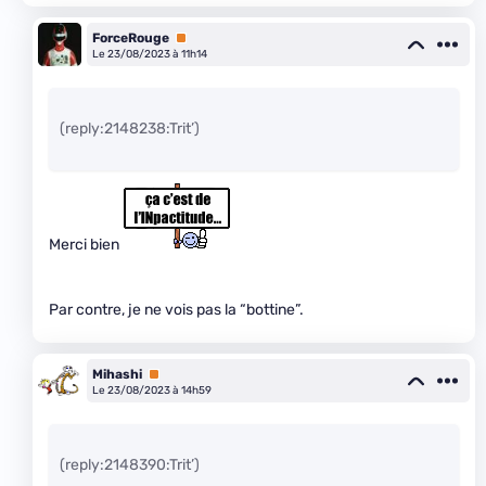
ForceRouge
Premium
Le 23/08/2023 à 11h14
(reply:2148238:Trit’)
Merci bien
Par contre, je ne vois pas la “bottine”.
Mihashi
Premium
Le 23/08/2023 à 14h59
(reply:2148390:Trit’)