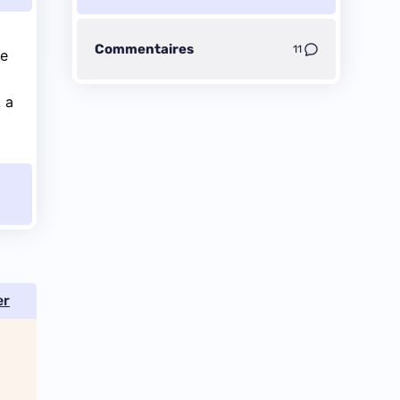
Commentaires
11
ne
 a
er