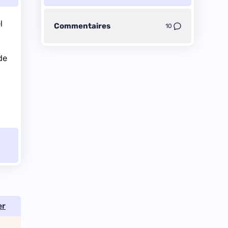
l
Commentaires
10
de
er