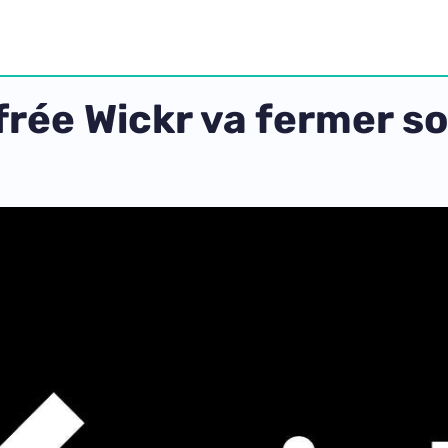
frée Wickr va fermer so