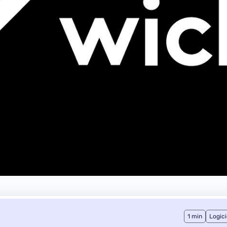
1 min
Logici