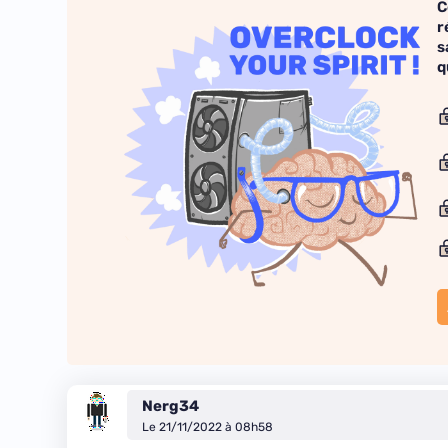
C
r
s
q
Nerg34
Le 21/11/2022 à 08h58