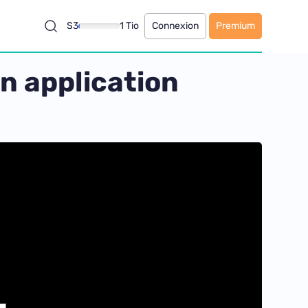
S3
1 Tio
Connexion
Premium
n application