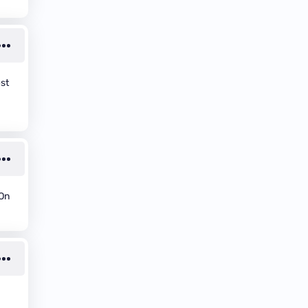
est
 On