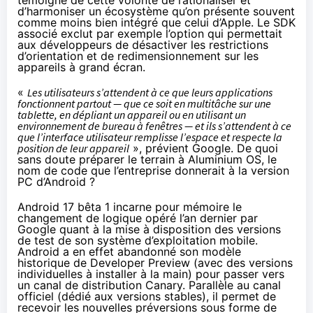
témoigne de cette volonté de rationaliser et
d’harmoniser un écosystème qu’on présente souvent
comme moins bien intégré que celui d’Apple. Le SDK
associé exclut par exemple l’option qui permettait
aux développeurs de désactiver les restrictions
d’orientation et de redimensionnement sur les
appareils à grand écran.
«
Les utilisateurs s’attendent à ce que leurs applications
fonctionnent partout — que ce soit en multitâche sur une
tablette, en dépliant un appareil ou en utilisant un
environnement de bureau à fenêtres — et ils s’attendent à ce
que l’interface utilisateur remplisse l’espace et respecte la
position de leur appareil
», prévient Google. De quoi
sans doute préparer le terrain à
Aluminium OS
, le
nom de code que l’entreprise donnerait à la version
PC d’Android ?
Android 17 bêta 1 incarne pour mémoire le
changement de logique
opéré
l’an dernier par
Google quant à la mise à disposition des versions
de test de son système d’exploitation mobile.
Android a en effet abandonné son modèle
historique de Developer Preview (avec des versions
individuelles à installer à la main) pour passer vers
un canal de distribution Canary. Parallèle au canal
officiel (dédié aux versions stables), il permet de
recevoir les nouvelles préversions sous forme de