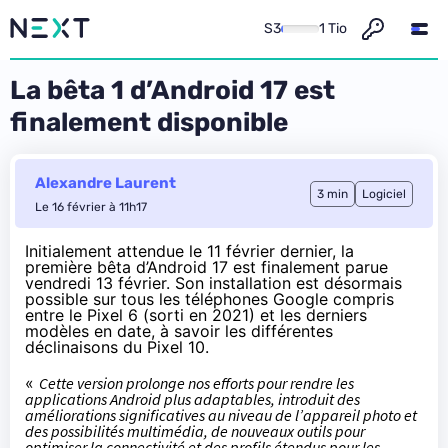
S3
1 Tio
La bêta 1 d’Android 17 est
finalement disponible
Alexandre Laurent
3 min
Logiciel
Le 16 février à 11h17
Initialement attendue le 11 février dernier, la
première bêta d’Android 17 est finalement
parue
vendredi 13 février. Son installation est désormais
possible sur tous les téléphones Google compris
entre le Pixel 6 (
sorti en 2021
) et les derniers
modèles en date, à savoir les
différentes
déclinaisons du Pixel 10
.
«
Cette version prolonge nos efforts pour rendre les
applications Android plus adaptables, introduit des
améliorations significatives au niveau de l’appareil photo et
des possibilités multimédia, de nouveaux outils pour
optimiser la connectivité et des profils étendus pour les