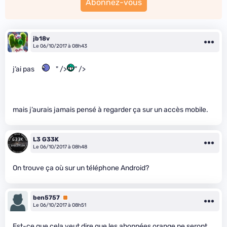
Abonnez-vous
jb18v
Le 06/10/2017 à 08h43
j’ai pas
" />
" />
mais j’aurais jamais pensé à regarder ça sur un accès mobile.
L3 G33K
Le 06/10/2017 à 08h48
On trouve ça où sur un téléphone Android?
ben5757
Premium
Le 06/10/2017 à 08h51
Est-ce que cela veut dire que les abonnées orange ne seront