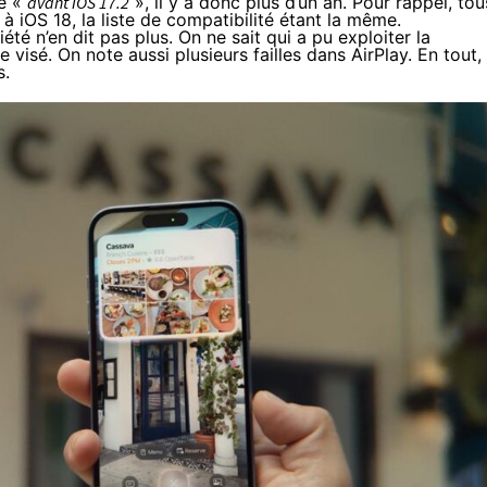
ée «
avant iOS 17.2
», il y a donc plus d’un an.
Pour rappel
, tou
à iOS 18, la liste de compatibilité étant la même.
é n’en dit pas plus. On ne sait qui a pu exploiter la
e visé. On note aussi plusieurs failles dans AirPlay. En tout,
s.