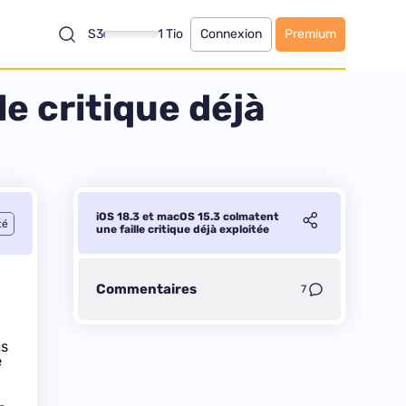
S3
1 Tio
Connexion
Premium
e critique déjà
iOS 18.3 et macOS 15.3 colmatent
té
une faille critique déjà exploitée
Commentaires
7
ns
e