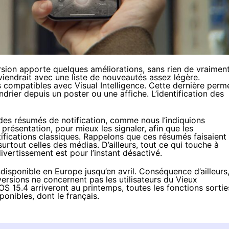
sion apporte quelques améliorations, sans rien de vraimen
iendrait avec une liste de nouveautés assez légère.
s compatibles avec Visual Intelligence. Cette dernière perm
rier depuis un poster ou une affiche. L’identification des
n des résumés de notification, comme nous l’
indiquions
présentation, pour mieux les signaler, afin que les
tifications classiques. Rappelons que ces résumés faisaient
urtout celles des médias. D’ailleurs, tout ce qui touche à
divertissement est pour l’instant désactivé.
ndisponible en Europe jusqu’en avril. Conséquence d’ailleurs
ersions ne concernent pas les utilisateurs du Vieux
S 15.4 arriveront au printemps, toutes les fonctions sortie
ponibles, dont le français.