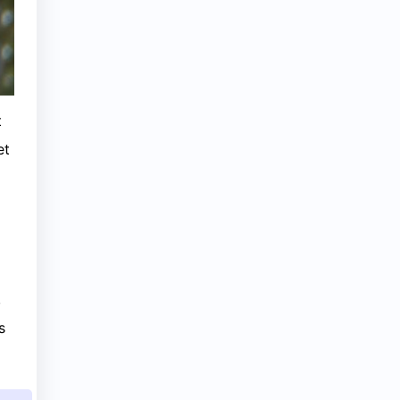
t
et
,
s