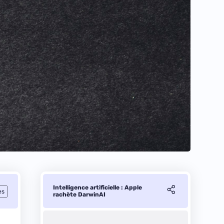
Intelligence artificielle : Apple
es
rachète DarwinAI