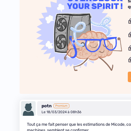
s
q
potn
Premium
Le 18/03/2024 à 08h36
Tout ça me fait penser que les estimations de Micode, comm
machines, semblent se confirmer.