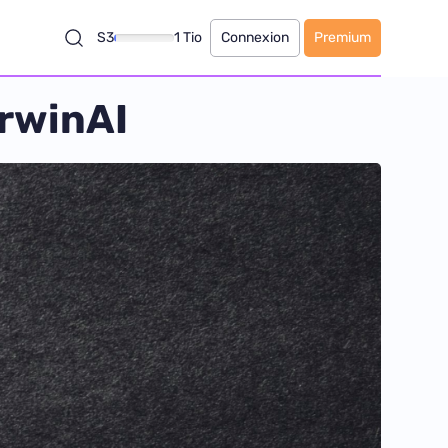
S3
1 Tio
Connexion
Premium
arwinAI