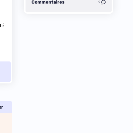
Commentaires
2
té
er