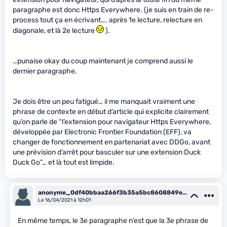
paragraphe est donc Https Everywhere. (je suis en train de re-
process tout ça en écrivant…. après 1e lecture, relecture en
diagonale, et là 2e lecture
).
…punaise okay du coup maintenant je comprend aussi le
dernier paragraphe.
Je dois être un peu fatigué… il me manquait vraiment une
phrase de contexte en début d’article qui explicite clairement
qu’on parle de “l’extension pour navigateur Https Everywhere,
développée par Electronic Frontier Foundation (EFF), va
changer de fonctionnement en partenariat avec DDGo, avant
une prévision d’arrêt pour basculer sur une extension Duck
Duck Go”… et là tout est limpide.
anonyme_0df40bbaa266f3b35a5bc8608849e6
bb
Le 16/04/2021 à 12h01
En même temps, le 3e paragraphe n’est que la 3e phrase de