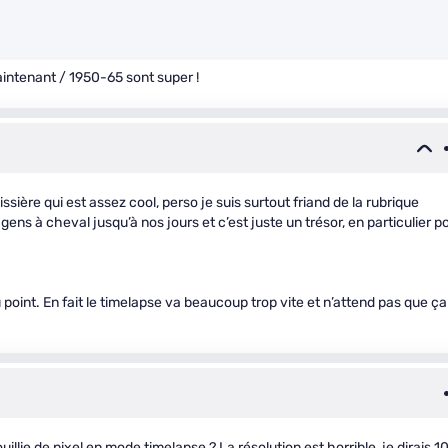
intenant / 1950-65 sont super !
issière qui est assez cool, perso je suis surtout friand de la rubrique
ens à cheval jusqu’à nos jours et c’est juste un trésor, en particulier p
u point. En fait le timelapse va beaucoup trop vite et n’attend pas que ça
llie de pixel en mode timelapse ? La résolution est horrible, je dirais 1