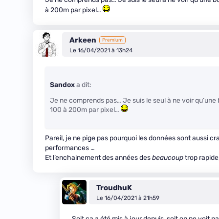
à 200m par pixel…
Arkeen
Premium
Le 16/04/2021 à 13h24
Sandox
a dit:
Je ne comprends pas… Je suis le seul à ne voir qu’une bo
100 à 200m par pixel…
Pareil, je ne pige pas pourquoi les données sont aussi 
performances …
Et l’enchainement des années des
beaucoup
trop rapide
TroudhuK
Le 16/04/2021 à 21h59
Soit ça a été mis à jour depuis, soit on ne voit