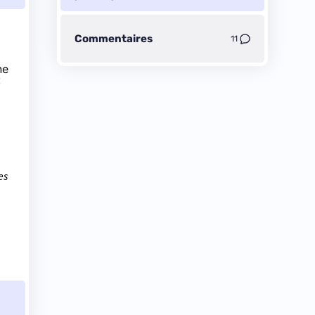
Commentaires
11
ne
«
es