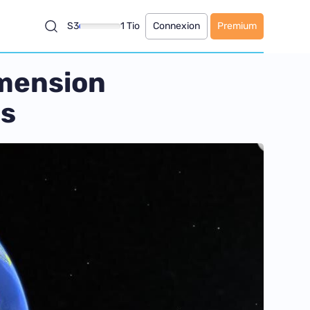
S3
1 Tio
Connexion
Premium
imension
es