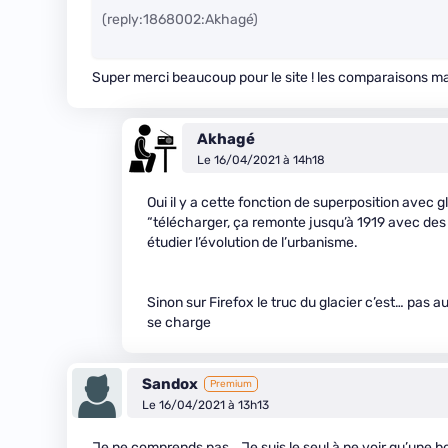
(reply:1868002:Akhagé)
Super merci beaucoup pour le site ! les comparaisons ma
Akhagé
Le 16/04/2021 à 14h18
Oui il y a cette fonction de superposition avec gl
“télécharger, ça remonte jusqu’à 1919 avec des g
étudier l’évolution de l’urbanisme.
Sinon sur Firefox le truc du glacier c’est… pas a
se charge
Sandox
Premium
Le 16/04/2021 à 13h13
Je ne comprends pas… Je suis le seul à ne voir qu’une boui