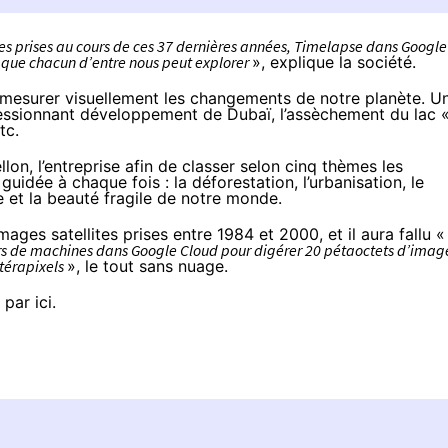
ites prises au cours de ces 37 dernières années, Timelapse dans Google
, que chacun d’entre nous peut explorer
», explique la société.
 mesurer visuellement les changements de notre planète. U
pressionnant développement de Dubaï, l’assèchement du lac 
etc.
lon, l’entreprise afin de classer selon cinq thèmes les
guidée à chaque fois : la
déforestation
, l’
urbanisation
, le
e
et la
beauté fragile
de notre monde.
mages satellites prises entre 1984 et 2000, et il aura fallu «
iers de machines dans Google Cloud pour digérer 20 pétaoctets d’imag
 térapixels
», le tout sans nuage.
e
par ici
.