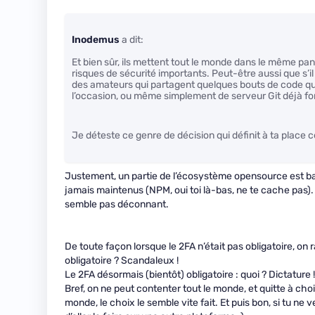
Inodemus
a dit:
Et bien sûr, ils mettent tout le monde dans le même pa
risques de sécurité importants. Peut-être aussi que s’il 
des amateurs qui partagent quelques bouts de code qu’i
l’occasion, ou même simplement de serveur Git déjà fon
Je déteste ce genre de décision qui définit à ta place c
Justement, un partie de l’écosystème opensource est ba
jamais maintenus (NPM, oui toi là-bas, ne te cache pas). C
semble pas déconnant.
De toute façon lorsque le 2FA n’était pas obligatoire, on
obligatoire ? Scandaleux !
Le 2FA désormais (bientôt) obligatoire : quoi ? Dictature !
Bref, on ne peut contenter tout le monde, et quitte à choi
monde, le choix le semble vite fait. Et puis bon, si tu ne