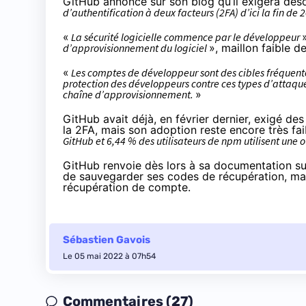
GitHub
annonce
sur son blog qu’il exigera déso
d’authentification à deux facteurs (2FA) d’ici la fin de
«
La sécurité logicielle commence par le développeur
d’approvisionnement du logiciel
», maillon faible d
«
Les comptes de développeur sont des cibles fréquentes
protection des développeurs contre ces types d’attaques
chaîne d’approvisionnement.
»
GitHub avait déjà, en février dernier,
exigé
des 
la 2FA, mais son adoption reste encore très faib
GitHub et 6,44 % des utilisateurs de npm utilisent une 
GitHub renvoie dès lors à sa
documentation
su
de sauvegarder ses codes de récupération, m
récupération de compte.
Sébastien Gavois
Le 05 mai 2022 à 07h54
Commentaires (27)