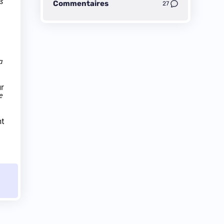
s
Commentaires
27
a
r
e
nt