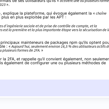
rmais de ses utilisateurs qu’ils «
activent une ou plusieurs forme
 2023
».
», explique la plateforme, qui évoque également la «
chaîne
e plus en plus exploitée par les APT :
 d’ingénierie sociale et de prise de contrôle de compte, et la
 est la première et la plus importante étape vers la sécurisation de l
principaux mainteneurs de packages npm qu’ils optent pou
le : «
Aujourd’hui, seulement environ 16,5 % des utilisateurs actifs d
ou plusieurs formes de 2FA.
»
r la 2FA, et rappelle qu’il convient également, non seuleme
ais également de
configurer
une ou plusieurs méthodes de