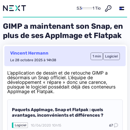
S3
1 Tio
GIMP a maintenant son Snap, en
plus de ses AppImage et Flatpak
Vincent Hermann
1 min
Logiciel
Le 28 octobre 2025 à 14h38
L’application de dessin et de retouche GIMP a
désormais un Snap officiel
. L’équipe de
développement « répare » donc une carence,
puisque le logiciel possédait déjà des conteneurs
AppImage et Flatpak.
Paquets AppImage, Snap et Flatpak : quels
avantages, inconvénients et différences ?
10/06/2020 10h15
67
Logiciel