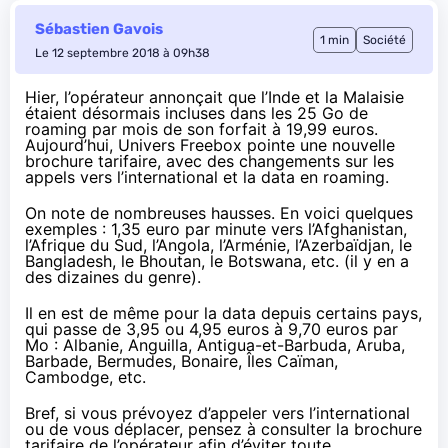
Sébastien Gavois
1 min
Société
Le 12 septembre 2018 à 09h38
Hier, l’opérateur
annonçait
que l’Inde et la Malaisie
étaient désormais incluses dans les 25 Go de
roaming par mois de son forfait à 19,99 euros.
Aujourd’hui,
Univers Freebox
pointe une nouvelle
brochure tarifaire, avec des changements sur les
appels vers l’international et la data en roaming.
On note de nombreuses hausses. En voici quelques
exemples : 1,35 euro par minute vers l’Afghanistan,
l’Afrique du Sud, l’Angola, l’Arménie, l’Azerbaïdjan, le
Bangladesh, le Bhoutan, le Botswana, etc. (il y en a
des dizaines du genre).
Il en est de même pour la data depuis certains pays,
qui passe de 3,95 ou 4,95 euros à 9,70 euros par
Mo : Albanie, Anguilla, Antigua-et-Barbuda, Aruba,
Barbade, Bermudes, Bonaire, Îles Caïman,
Cambodge, etc.
Bref, si vous prévoyez d’appeler vers l’international
ou de vous déplacer, pensez à consulter
la brochure
tarifaire
de l’opérateur afin d’éviter toute