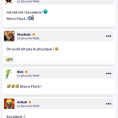
Le 22 avril à 11h02
HA HA HA ! Excellent !
Merci Flock !
Muzikals
Premium
Le 22 avril à 11h02
On avait dit pas le physique !
8
ilink
Premium
Le 22 avril à 11h29
Bravo Flock !
ArKoS
Premium
Le 22 avril à 11h30
Excellent :)