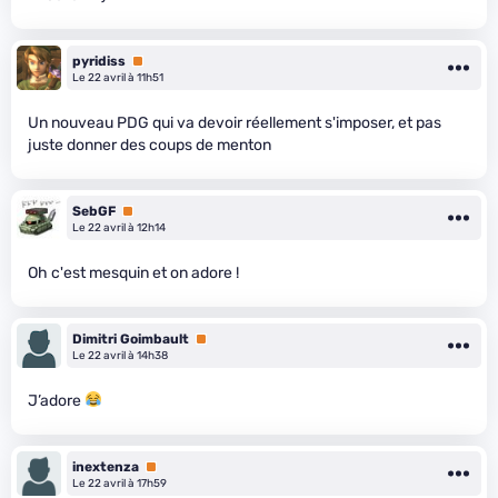
pyridiss
Premium
Le 22 avril à 11h51
Un nouveau PDG qui va devoir réellement s'imposer, et pas
juste donner des coups de menton
SebGF
Premium
Le 22 avril à 12h14
Oh c'est mesquin et on adore !
Dimitri Goimbault
Premium
Le 22 avril à 14h38
J’adore
inextenza
Premium
Le 22 avril à 17h59