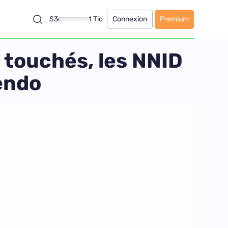
S3
1 Tio
Connexion
Premium
 touchés, les NNID
endo