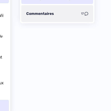
Nintendo
Commentaires
17
ii
de
nt
eux