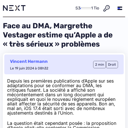
S3
1 Tio
Face au DMA, Margrethe
Vestager estime qu’Apple a de
« très sérieux » problèmes
Vincent Hermann
2 min
Droit
Le 19 juin 2024 à 08h32
Depuis les premières publications d’Apple sur
ses
adaptations pour se conformer au DMA
, les
critiques fusent. La société a affiché son
mécontentement
dans un long document
qui
expliquait en quoi le nouveau règlement européen
allait affecter la sécurité de ses appareils. Bon an,
mal an, iOS 17.4 était sorti avec de
nombreux
ajustements destinés à l’Union
.
La question était cependant posée : la proposition
d’Apple allait-elle contenter la Commission