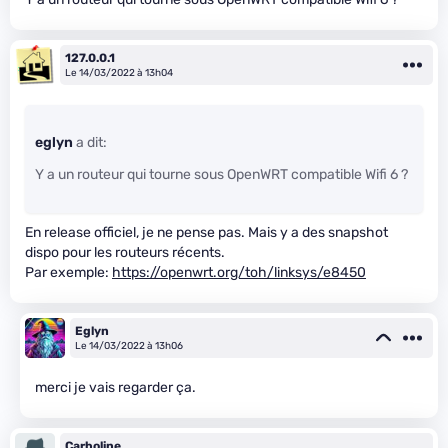
127.0.0.1
Le 14/03/2022 à 13h04
eglyn
a dit:
Y a un routeur qui tourne sous OpenWRT compatible Wifi 6 ?
En release officiel, je ne pense pas. Mais y a des snapshot
dispo pour les routeurs récents.
Par exemple:
https://openwrt.org/toh/linksys/e8450
Eglyn
Le 14/03/2022 à 13h06
merci je vais regarder ça.
Carboline