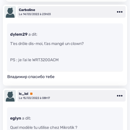
Carboline
Le 14/03/2022 à 23h03
dylem29
a dit:
T’es drôle dis-moi, t’as mangé un clown?
PS : je l’ai le WRT3200ACM
Владимир спасибо тебе
lc_lol
Premium
Le 15/03/2022 à 08h17
eglyn
a dit:
Quel modèle tu utilise chez Mikrotik ?