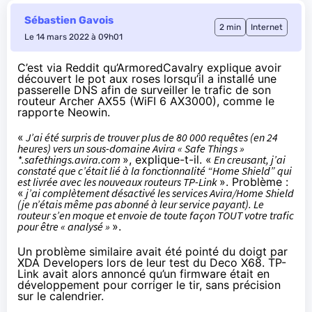
Sébastien Gavois
2 min
Internet
Le 14 mars 2022 à 09h01
C’est
via Reddit
qu’ArmoredCavalry explique avoir
découvert le pot aux roses lorsqu’il a installé une
passerelle DNS afin de surveiller le trafic de son
routeur Archer AX55 (WiFI 6 AX3000),
comme le
rapporte Neowin
.
«
J’ai été surpris de trouver plus de 80 000 requêtes (en 24
heures) vers un sous-domaine Avira « Safe Things »
*.safethings.avira.com
», explique-t-il. «
En creusant, j’ai
constaté que c’était lié à la fonctionnalité “Home Shield” qui
est livrée avec les nouveaux routeurs TP-Link
». Problème :
«
j’ai complètement désactivé les services Avira/Home Shield
(je n’étais même pas abonné à leur service payant). Le
routeur s’en moque et envoie de toute façon TOUT votre trafic
pour être « analysé »
».
Un problème similaire avait été
pointé du doigt par
XDA Developers
lors de leur test du Deco X68. TP-
Link avait alors annoncé qu’un firmware était en
développement pour corriger le tir, sans précision
sur le calendrier.