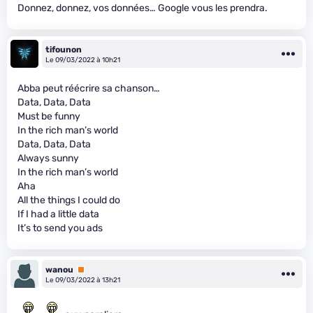
Donnez, donnez, vos données… Google vous les prendra.
tifounon
Le 09/03/2022 à 10h21
Abba peut réécrire sa chanson…
Data, Data, Data
Must be funny
In the rich man’s world
Data, Data, Data
Always sunny
In the rich man’s world
Aha
All the things I could do
If I had a little data
It’s to send you ads
wanou
Premium
Le 09/03/2022 à 13h21