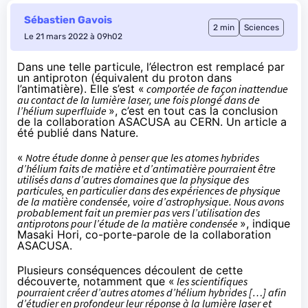
Sébastien Gavois
2 min
Sciences
Le 21 mars 2022 à 09h02
Dans une telle particule, l’électron est remplacé par
un antiproton (équivalent du proton dans
l’antimatière). Elle s’est «
comportée de façon inattendue
au contact de la lumière laser, une fois plongé dans de
l’hélium superfluide
», c’est en tout cas
la conclusion
de la collaboration ASACUSA au CERN. Un article a
été publié
dans Nature
.
«
Notre étude donne à penser que les atomes hybrides
d’hélium faits de matière et d’antimatière pourraient être
utilisés dans d’autres domaines que la physique des
particules, en particulier dans des expériences de physique
de la matière condensée, voire d’astrophysique. Nous avons
probablement fait un premier pas vers l’utilisation des
antiprotons pour l’étude de la matière condensée
», indique
Masaki Hori, co-porte-parole de la collaboration
ASACUSA.
Plusieurs conséquences découlent de cette
découverte, notamment que «
les scientifiques
pourraient créer d’autres atomes d’hélium hybrides […] afin
d’étudier en profondeur leur réponse à la lumière laser et